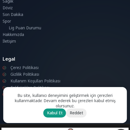
Sağlık
Döviz
Son Dakika
Spor
Lig Puan Durumu
Hakkımızda
İletişim
Legal
Çerez Politikası
Gizlilik Politikası
Kullanım Koşulları Politikası
Telif Hakları Politikası
İletişim
Bu site, kullanıcı deneyimini geliştirmek için çerezleri
kullanmaktadır. Devam ederek bu çerezleri kabul etmiş
olursunuz.
Kabul Et
Reddet