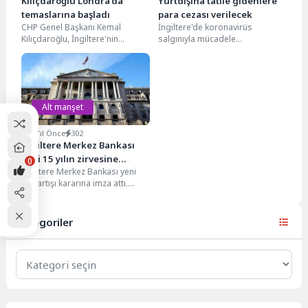
Kılıçdaroğlu Londra’da
Yurtdışına tatile gidenlere
temaslarına başladı
para cezası verilecek
CHP Genel Başkanı Kemal
İngiltere'de koronavirüs
Kılıçdaroğlu, İngiltere'nin
salgınıyla mücadele
başkenti Londra'da yeni nesil
kapsamında uygulanan yurtdışı
teknoloji yatırımı yapan şirket
seyahat kısıtlamalarının Haziran
yöneticileriyle...
ayının sonuna kadar
uzatılacağını yazdı....
Alt manşet
3 Yıl Önce
302
İngiltere Merkez Bankası
faizi 15 yılın zirvesine
0
İngiltere Merkez Bankası yeni
çıkardı
faiz artışı kararına imza attı.
Banka politika faizini 25 baz
puan...
Kategoriler
Kategoriler