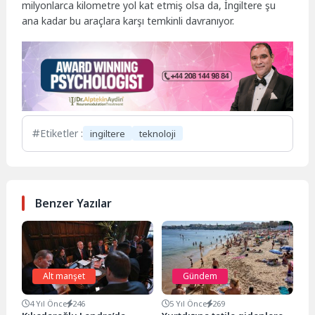
milyonlarca kilometre yol kat etmiş olsa da, İngiltere şu
ana kadar bu araçlara karşı temkinli davranıyor.
Etiketler :
ingiltere
teknoloji
Benzer Yazılar
Alt manşet
Gündem
4 Yıl Önce
246
5 Yıl Önce
269