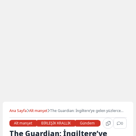
Ana Sayfa
Alt manşet
The Guardian: İngiltere’ye gelen yüzlerce
sığınmacı hapis cezasına çarptırıldı
Alt manşet
BİRLEŞİK KRALLIK
Gündem
Haberler
0
LON
The Guardian: İngiltere’ye