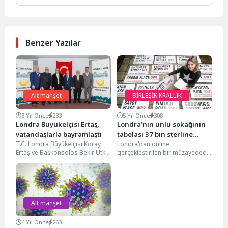
Benzer Yazılar
Alt manşet
BİRLEŞİK KRALLIK
3 Yıl Önce
233
5 Yıl Önce
308
Londra Büyükelçisi Ertaş,
Londra’nın ünlü sokağının
vatandaşlarla bayramlaştı
tabelası 37 bin sterline
T.C. Londra Büyükelçisi Koray
Londra'dan online
satıldı
Ertaş ve Başkonsolos Bekir Utku
gerçekleştirilen bir müzayedede
Atahan Ramazan Bayramı
şehirde bulunan ünlü Abbey
vesilesiyle Diyanet Camii,...
Road sokağının tabelası 37 bin
sterline...
Alt manşet
4 Yıl Önce
263