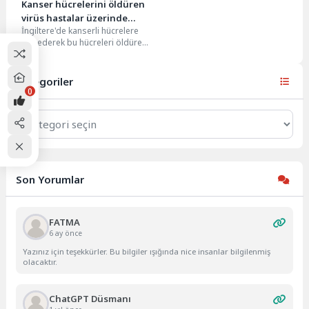
Kanser hücrelerini öldüren
virüs hastalar üzerinde
İngiltere'de kanserli hücrelere
olumlu sonuç verdi
etki ederek bu hücreleri öldüren
yeni bir tür kanser tedavisi,
insanlar üzerindeki...
Kategoriler
0
Kategoriler
Son Yorumlar
FATMA
6 ay önce
Yazınız için teşekkürler. Bu bilgiler ışığında nice insanlar bilgilenmiş
olacaktır.
ChatGPT Düsmanı