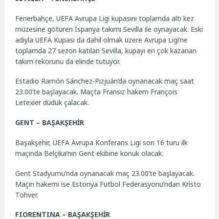
Fenerbahçe, UEFA Avrupa Ligi kupasını toplamda altı kez
müzesine götüren İspanya takımı Sevilla ile oynayacak. Eski
adıyla UEFA Kupası da dahil olmak üzere Avrupa Ligi’ne
toplamda 27 sezon katılan Sevilla, kupayı en çok kazanan
takım rekorunu da elinde tutuyor.
Estadio Ramón Sánchez-Pizjuán’da oynanacak maç saat
23.00’te başlayacak. Maçta Fransız hakem François
Letexier düdük çalacak.
GENT – BAŞAKŞEHİR
Başakşehir, UEFA Avrupa Konferans Ligi son 16 turu ilk
maçında Belçika’nın Gent ekibine konuk olacak.
Gent Stadyumu’nda oynanacak maç 23.00’te başlayacak.
Maçın hakemi ise Estonya Futbol Federasyonu’ndan Kristo
Tohver.
FIORENTINA – BAŞAKŞEHİR