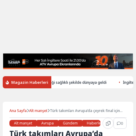
Magazin Haberleri
üşerek ölen annenin bebeği sağlıklı şekilde dünyaya geldi
İngiltere’de 
Ana Sayfa
Alt manşet
Türk takımları Avrupa’da çeyrek final için
avantaj peşinde
Alt manşet
Avrupa
Gündem
Haberler
Son Dakika
0
Türk takımları Avrupa’da