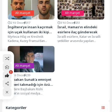
Alt manşet
Alt manşet
2 Yıl Önce
317
3 Yıl Önce
251
İngiltere’ye insan kaçırmak
İsrail, Hamas’ın elindeki
için uçak kullanan iki kişi
esirlere ilaç gönderecek
Myrteza Hilaj ve Kreshnik
İsrailli esirlere, Katar ve İsrailli
tutuklandı
Kadena, Kuzey Fransa'dan
yetkililer arasında yapılan
Essex'teki bir havaalanına
görüşmeler sonucunda ilaç
insanları kaçırmak için uçak
temin edileceği belirtildi. İsrail...
kullandıkları...
Alt manşet
0
4 Yıl Önce
239
Başbakan Sunak’a emniyet
kemeri takmadığı için özür
İngiltere Başbakanı Rishi
diledi
Sunak'ın sosyal medya
hesabında yayımladığı bir
videoda, hareket halindeki
aracın yolcu koltuğundayken...
Kategoriler