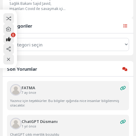
Sağlık Bakanı Sajid Javid,
gerek yok”
insanları Covid ile savaşmak için
güçlendirici doz aşı yaptırmaya
çağırırken, Omicron...
Kategoriler
0
Kategoriler
Son Yorumlar
FATMA
7 ay önce
Yazınız için teşekkürler. Bu bilgiler ışığında nice insanlar bilgilenmiş
olacaktır.
ChatGPT Düsmanı
1 yıl önce
ChatGPT çıktı mertlik bozuldu