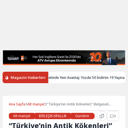
Magazin Haberleri
ltere’de Gençlere Tren Biletinde Yeni Avantaj: Yüzde 50 İndirim 19 Yaşına Kada
Ana Sayfa
Alt manşet
“Türkiye’nin Antik Kökenleri” Belgeseli
Londra’da Büyük İlgi Gördü
Alt manşet
BİRLEŞİK KRALLIK
Gündem
Haberler
0
LON
“Türkiye’nin Antik Kökenleri”