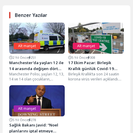
Benzer Yazılar
Alt manşet
Alt manşet
2 Yıl Önce
251
5 Yıl Önce
308
Manchester’da yaşları 12 ile
17 Ekim Pazar: Birleşik
14 arasında değişen dört
Krallık günlük Covid-19
Manchester Polisi, yaşları 12, 13,
Birleşik Krallık’ta son 24 saatin
erkek çocuk tecavüz
raporu
14 ve 14 olan çocukların,
korona virüs verileri açıklandı.
şüphesiyle tutuklandı
Cumartesi günü saat 18:00
Resmi verilere göre; 17 Ekim
civarında...
Pazar...
Alt manşet
5 Yıl Önce
278
Sağlık Bakanı Javid: “Noel
planlarını iptal etmeye