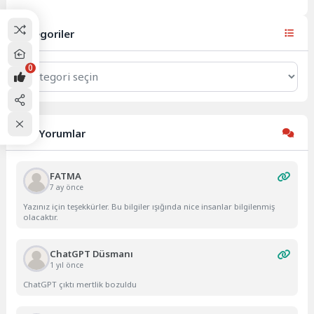
çalışanlarından Berna Bilmez ile
bu hafta...
Kategoriler
Kategoriler
0
Son Yorumlar
FATMA
7 ay önce
Yazınız için teşekkürler. Bu bilgiler ışığında nice insanlar bilgilenmiş
olacaktır.
ChatGPT Düsmanı
1 yıl önce
ChatGPT çıktı mertlik bozuldu