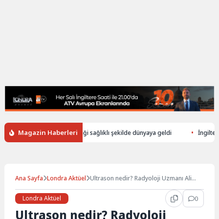
Magazin Haberleri
üşerek ölen annenin bebeği sağlıklı şekilde dünyaya geldi
İngiltere’de 
Ana Sayfa
Londra Aktüel
Ultrason nedir? Radyoloji Uzmanı Ali
Cem Korkmaz anlatıyor…
Londra Aktüel
0
Ultrason nedir? Radyoloji