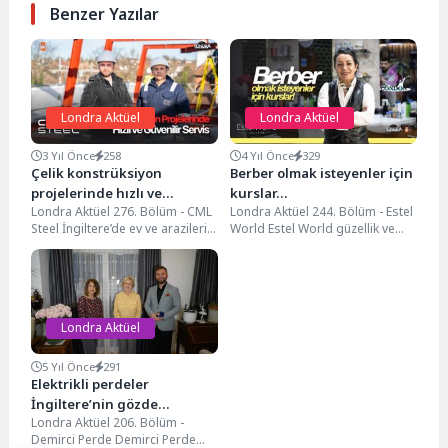
Benzer Yazılar
Londra Aktüel
Londra Aktüel
3 Yıl Önce
258
4 Yıl Önce
329
Çelik konstrüksiyon
Berber olmak isteyenler için
projelerinde hızlı ve
kurslar…
Londra Aktüel 276. Bölüm - CML
Londra Aktüel 244. Bölüm - Estel
güvenilir servis…
Steel İngiltere’de ev ve arazilerin
World Estel World güzellik ve
ne kadar değerli olduğunu...
eğitim merkezinde, güzellik
uzmanı...
Londra Aktüel
5 Yıl Önce
291
Elektrikli perdeler
İngiltere’nin gözde
Londra Aktüel 206. Bölüm -
evlerinde
Demirci Perde Demirci Perde