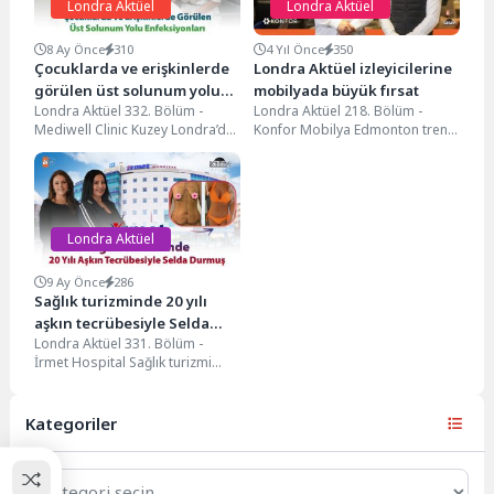
Londra Aktüel
Londra Aktüel
8 Ay Önce
310
4 Yıl Önce
350
Çocuklarda ve erişkinlerde
Londra Aktüel izleyicilerine
görülen üst solunum yolu
mobilyada büyük fırsat
Londra Aktüel 332. Bölüm -
Londra Aktüel 218. Bölüm -
enfeksiyonları…
Mediwell Clinic Kuzey Londra’da
Konfor Mobilya Edmonton tren
özel sağlık hizmetleri sunan
istasyonunun hemen karşısında
Mediwell Clinic’te...
yer alan Konfor...
Londra Aktüel
9 Ay Önce
286
Sağlık turizminde 20 yılı
aşkın tecrübesiyle Selda
Londra Aktüel 331. Bölüm -
Durmuş…
İrmet Hospital Sağlık turizmi
alanında 20 yılı aşkın
tecrübesiyle hizmet...
Kategoriler
Kategoriler