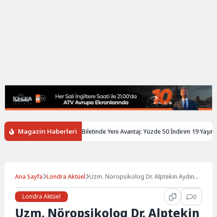
Magazin Haberleri
ngiltere’de Gençlere Tren Biletinde Yeni Avantaj: Yüzde 50 İndirim 19 Yaşına K
Ana Sayfa
Londra Aktüel
Uzm. Nöropsikolog Dr. Alptekin Aydın
ailelerle buluştu…
Londra Aktüel
0
Uzm. Nöropsikolog Dr. Alptekin