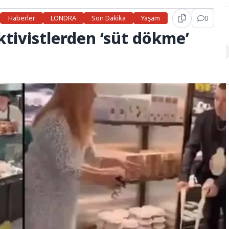
Haberler
LONDRA
Son Dakika
Yaşam
0
ktivistlerden ‘süt dökme’