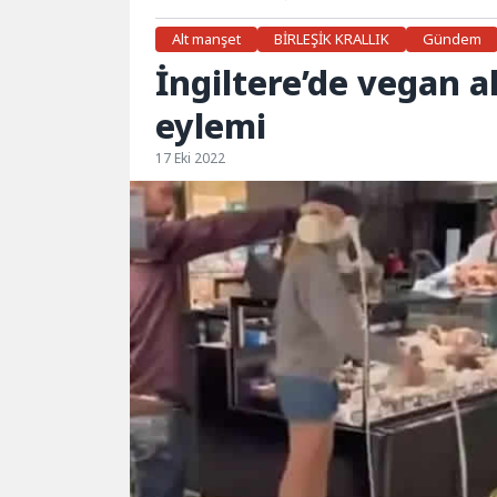
Alt manşet
BİRLEŞİK KRALLIK
Gündem
İngiltere’de vegan a
eylemi
17 Eki 2022