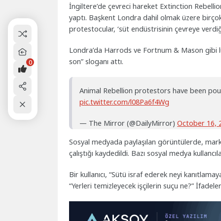
İngiltere’de çevreci hareket Extinction Rebelli
yaptı. Başkent Londra dahil olmak üzere birç
protestocular, ‘süt endüstrisinin çevreye verdiğ
Londra’da Harrods ve Fortnum & Mason gibi l
son” sloganı attı.
0
Animal Rebellion protestors have been pour
pic.twitter.com/l08Pa6f4Wg
— The Mirror (@DailyMirror)
October 16, 
Sosyal medyada paylaşılan görüntülerde, marke
çalıştığı kaydedildi. Bazı sosyal medya kullancıl
Bir kullanıcı, “Sütü israf ederek neyi kanıtlamay
“Yerleri temizleyecek işçilerin suçu ne?” İfadeleri