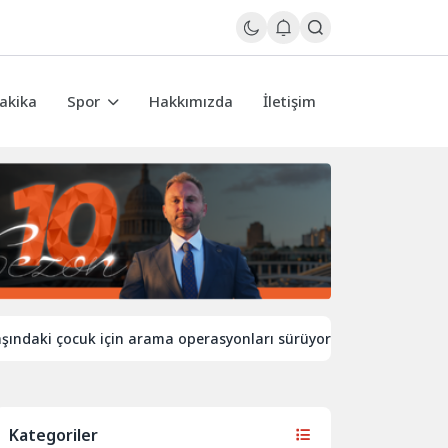
akika
Spor
Hakkımızda
İletişim
i çocuk için arama operasyonları sürüyor
İngiltere’de sıca
Kategoriler