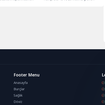
Küba, aşılama yaşını 2’ye...
gitme kararı aldı. Grevler,...
Footer Menu
L
Anasayfa
Burçlar
Sağlık
Döviz