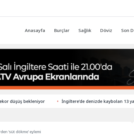
Anasayfa
Burçlar
Sağlık
Döviz
Son D
üşüş bekleniyor
İngiltere’de denizde kaybolan 13 yaşındak
erden ‘süt dökme’ eylemi