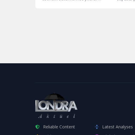
tartışma konusu olan “abonelik
başlandı. 
tuzaklarına” karşı kapsamlı bir...
Reliable Content
Latest Analyses