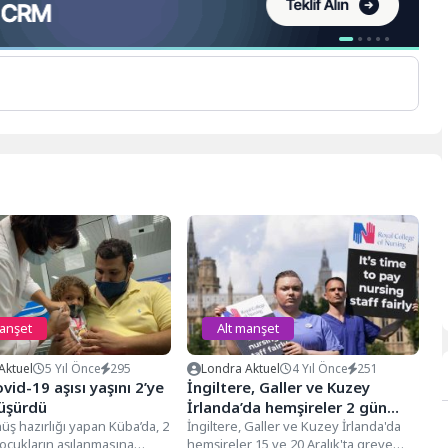
manşet
Alt manşet
Aktuel
5 Yıl Önce
295
Londra Aktuel
4 Yıl Önce
251
vid-19 aşısı yaşını 2’ye
İngiltere, Galler ve Kuzey
üşürdü
İrlanda’da hemşireler 2 gün
üş hazırlığı yapan Küba’da, 2
greve gidiyor
İ ngiltere, Galler ve Kuzey İrlanda'da
çocukların aşılanmasına
hemşireler 15 ve 20 Aralık'ta greve