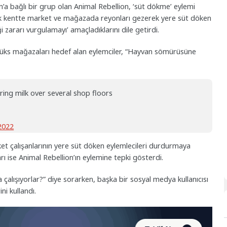
on’a bağlı bir grup olan Animal Rebellion, ‘süt dökme’ eylemi
ok kentte market ve mağazada reyonları gezerek yere süt döken
i zararı vurgulamayı’ amaçladıklarını dile getirdi.
üks mağazaları hedef alan eylemciler, “Hayvan sömürüsüne
ing milk over several shop floors
2022
t çalışanlarının yere süt döken eylemlecileri durdurmaya
arı ise Animal Rebellion’ın eylemine tepki gösterdi.
a çalışıyorlar?” diye sorarken, başka bir sosyal medya kullanıcısı
ni kullandı.