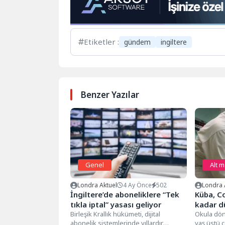
Etiketler :
gündem
ingiltere
Benzer Yazılar
Genel
Alt 
Londra Aktuel
4 Ay Önce
502
Londra 
İngiltere’de aboneliklere “Tek
Küba, Co
tıkla iptal” yasası geliyor
kadar d
Birleşik Krallık hükümeti, dijital
Okula dön
abonelik sistemlerinde yıllardır
yaş üstü 