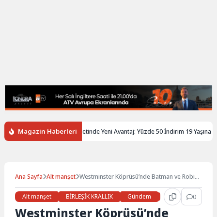
Magazin Haberleri
ltere’de Gençlere Tren Biletinde Yeni Avantaj: Yüzde 50 İndirim 19 Yaşına Kadar
Ana Sayfa
Alt manşet
Westminster Köprüsü’nde Batman ve Robin
Kılığında Operasyon
Alt manşet
BİRLEŞİK KRALLIK
Gündem
Haberler
0
LON
Westminster Köprüsü’nde