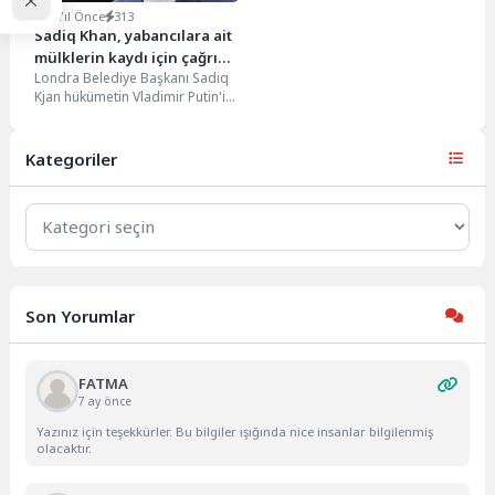
5 Yıl Önce
313
Sadiq Khan, yabancılara ait
mülklerin kaydı için çağrıda
Londra Belediye Başkanı Sadiq
bulundu
Kjan hükümetin Vladimir Putin'in
müttefiklerine yönelik yaptırım
tehditleri arasında, yabancılara
ait...
Kategoriler
Kategoriler
Son Yorumlar
FATMA
7 ay önce
Yazınız için teşekkürler. Bu bilgiler ışığında nice insanlar bilgilenmiş
olacaktır.