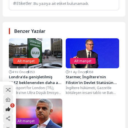
Etiketler :
Bu yazıya ait etiket bulunamadı.
Benzer Yazılar
Alt manşet
Alt manşet
4 Yıl Önce
353
11 Ay Önce
358
Londra’da genişletilmiş
Starmer, İngiltere’nin
ULEZ beklenenden daha az
Filistin’in Devlet Statüsünü
Transport for London (TfL),
İngiltere hükümeti, Gazze’de
gelir getirdi
Kabul Ettiğini Duyuracak
Londra'nın Ultra Düşük Emisyon
kötüleşen insani tablo ve Batı
Bölgesi'nin (ULEZ)
Şeria’da hızlanan yerleşim
genişlemesinin ilk ayında
politikaları nedeniyle Pazar
0
beklenenden daha...
günü...
Alt manşet