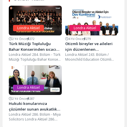
Londra Aktüel
Londra Aktüel
2 Yıl Önce
272
4 Yıl Önce
279
Türk Müziği Topluluğu
Otizmli bireyler ve aileleri
Bahar Konserinden sıcacık
için düzenlenen
Londra Aktüel 284. Bölüm - Türk
Londra Aktüel 243. Bölüm /
görüntüler…
konferansın yansımaları…
Müziği Topluluğu Bahar Konseri
Moonchild Education Otizmli
Türk Müziği Topluluğu Bahar
bireyler, öğrenme güçlüğü çeken
Konseri’nden...
çocuklar ve aileleri...
Londra Aktüel
2 Yıl Önce
287
Hukuki konularınıza
çözümler sunan avukatlık
Londra Aktüel 286. Bölüm - Miya
firması…
Solicitors Londra Aktüel 286.
Bölüm - @yamansefaret