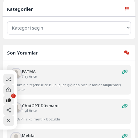
@miya.solicitors Haringay’de...
Kategoriler
Kategoriler
Son Yorumlar
FATMA
7 ay önce
Yazınız için teşekkürler. Bu bilgiler ışığında nice insanlar bilgilenmiş
olacaktır.
0
ChatGPT Düsmanı
1 yıl önce
ChatGPT çıktı mertlik bozuldu
Melda