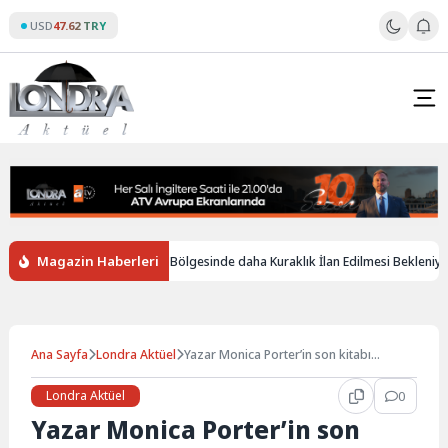
Skip
USD
47.62 TRY
to
content
Magazin Haberleri
İngiltere’de Birçok Bölgesinde daha Kuraklık İlan Edilmesi Bekleniyor
Ana Sayfa
Londra Aktüel
Yazar Monica Porter’in son kitabı
görücüye çıktı…
Londra Aktüel
0
Yazar Monica Porter’in son