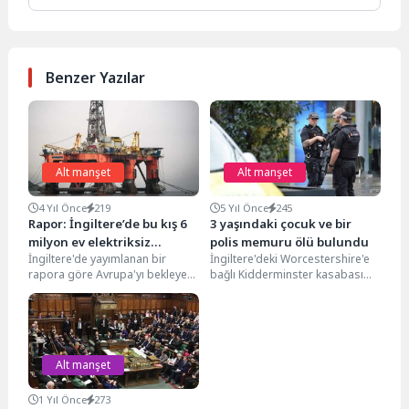
Benzer Yazılar
Alt manşet
Alt manşet
4 Yıl Önce
219
5 Yıl Önce
245
Rapor: İngiltere’de bu kış 6
3 yaşındaki çocuk ve bir
milyon ev elektriksiz
polis memuru ölü bulundu
İngiltere'de yayımlanan bir
İngiltere'deki Worcestershire'e
kalabilir
rapora göre Avrupa'yı bekleyen
bağlı Kidderminster kasabası
olası bir enerji krizinde, ülkeyi
esrarengiz bir olaya sahne oldu.
bekleyen kesintiler gündem...
İngiltere polisi, ihbar üzerine
gittikleri...
Alt manşet
1 Yıl Önce
273