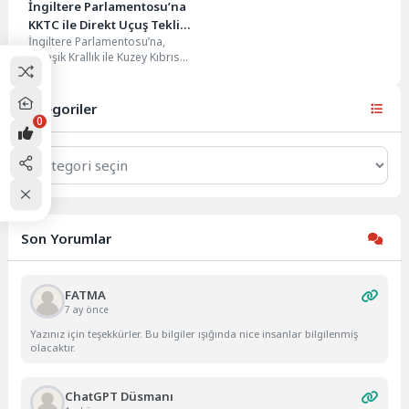
İngiltere Parlamentosu’na
KKTC ile Direkt Uçuş Teklifi
İngiltere Parlamentosu’na,
Sunuldu
Birleşik Krallık ile Kuzey Kıbrıs
Türk Cumhuriyeti (KKTC)
arasında doğrudan uçuşların
başlatılması için...
Kategoriler
0
Kategoriler
Son Yorumlar
FATMA
7 ay önce
Yazınız için teşekkürler. Bu bilgiler ışığında nice insanlar bilgilenmiş
olacaktır.
ChatGPT Düsmanı