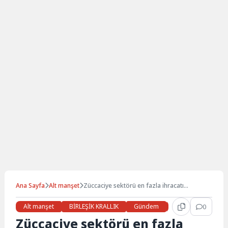
Ana Sayfa
Alt manşet
Züccaciye sektörü en fazla ihracatı
İngiltere’ye yaptı
Alt manşet
BİRLEŞİK KRALLIK
Gündem
Haberler
0
İŞ 
Züccaciye sektörü en fazla