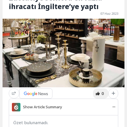
ihracatı İngiltere’ye yaptı
07 Haz 2023
0
Show Article Summary
Özet bulunamadı.