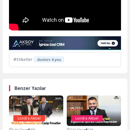
Etiketler :
doctors 4 you
Benzer Yazılar
Londra Aktüel
Londra Aktüel
1 Yıl Önce
300
2 Yıl Önce
244