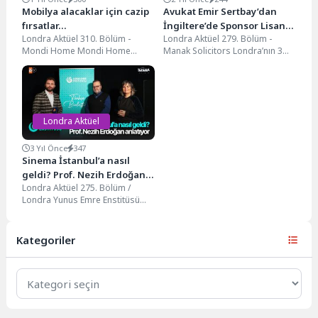
Mobilya alacaklar için cazip
Avukat Emir Sertbay’dan
fırsatlar…
İngiltere’de Sponsor Lisans
Londra Aktüel 310. Bölüm -
Londra Aktüel 279. Bölüm -
başvuruları…
Mondi Home Mondi Home
Manak Solicitors Londra’nın 3
Londra’da inanılmaz indirimler
ayrı bölgesinde hukuki
devam ediyor! Yatak...
konularınıza çözümler sunan,...
Londra Aktüel
3 Yıl Önce
347
Sinema İstanbul’a nasıl
geldi? Prof. Nezih Erdoğan
Londra Aktüel 275. Bölüm /
anlatıyor…
Londra Yunus Emre Enstitüsü
Londra Yunus Emre Enstitüsü ve
Birkbeck...
Kategoriler
Kategoriler