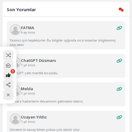
Son Yorumlar
FATMA
6 ay önce
Yazınız için teşekkürler. Bu bilgiler ışığında nice insanlar bilgilenmiş
olacaktır.
ChatGPT Düsmanı
1 yıl önce
0
ChatGPT çıktı mertlik bozuldu
Melda
1 yıl önce
Bu tarz haberlerin devamının gelmesini isteriz
Uzayan Yıldız
1 yıl önce
Umalım ki savaş bitsin yoksa çok sıkıntı olur