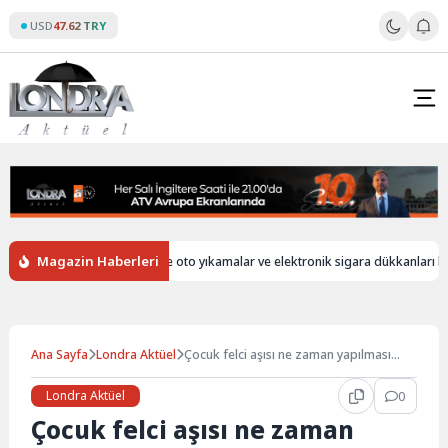
Skip
USD
47.62 TRY
to
content
Magazin Haberleri
bersiz
İngiltere’de oto yıkamalar ve elektronik sigara dükkanları hala y
Ana Sayfa
Londra Aktüel
Çocuk felci aşısı ne zaman yapılması
gerekir?
Londra Aktüel
0
Çocuk felci aşısı ne zaman