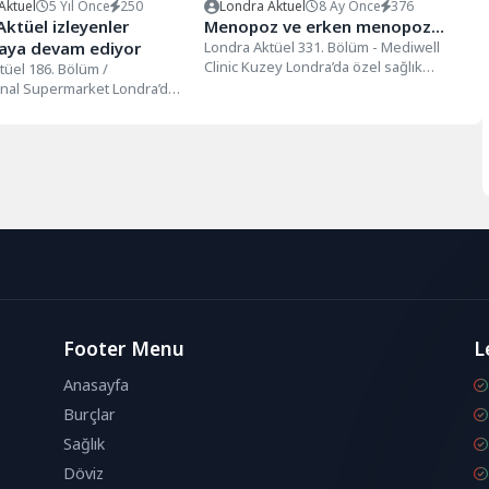
Aktuel
5 Yıl Önce
250
Londra Aktuel
8 Ay Önce
376
ktüel izleyenler
Menopoz ve erken menopoz…
ya devam ediyor
Londra Aktüel 331. Bölüm - Mediwell
Clinic Kuzey Londra’da özel sağlık
tüel 186. Bölüm /
hizmeti sunan Mediwell Clinic’te...
onal Supermarket Londra’da
ubesi bulunan International
et bundan...
Footer Menu
L
Anasayfa
Burçlar
Sağlık
Döviz