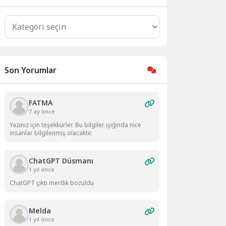
Kategoriler
Son Yorumlar
FATMA
7 ay önce
Yazınız için teşekkürler. Bu bilgiler ışığında nice
insanlar bilgilenmiş olacaktır.
ChatGPT Düsmanı
1 yıl önce
ChatGPT çıktı mertlik bozuldu
Melda
1 yıl önce