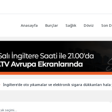
Anasayfa
Burçlar
Sağlık
Döviz
Son D
ere’de oto yıkamalar ve elektronik sigara dükkanları hala yabancı 
atak seçimi…