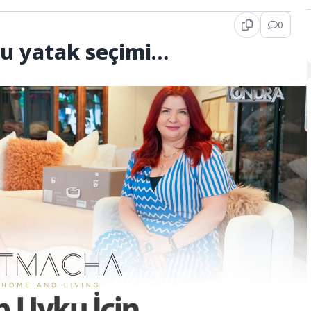
0
ru yatak seçimi…