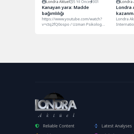
Londra Aktuel
5 Yıl Önce
301
Londra 
Kanayan yara: Madde
Londra A
bağımlılığı
kazanma
https://www.youtube.com/watch?
Londra Ak
v=ctq2fQ0ospo / Uzman Psikolog
Internati
Alptekin Aydın / Londra Aktüel 173
iki ayrı ş
İNGİLTERE’DE YAŞAYAN
Supermark
TOPLUMUMUZUN KANAYAN YARASI...
Reliable Content
Latest Analyses