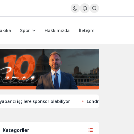
akika
Spor
Hakkımızda
İletişim
işçilere sponsor olabiliyor
Londra’nın eğlence hayatında 
Kategoriler