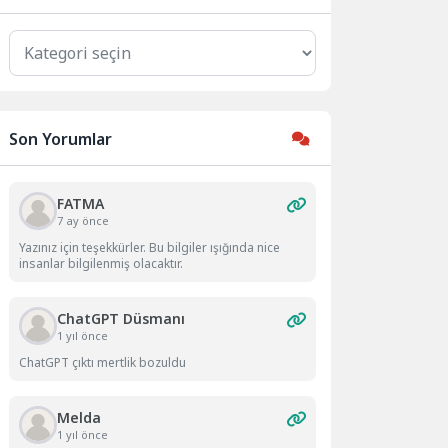
Kategoriler
Son Yorumlar
FATMA
7 ay önce
Yazınız için teşekkürler. Bu bilgiler ışığında nice
insanlar bilgilenmiş olacaktır.
ChatGPT Düsmanı
1 yıl önce
ChatGPT çıktı mertlik bozuldu
Melda
1 yıl önce