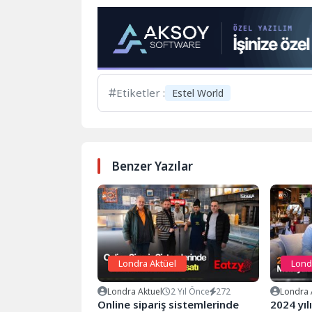
Etiketler :
Estel World
Benzer Yazılar
Londra Aktüel
Lond
Londra Aktuel
2 Yıl Önce
272
Londra 
Online sipariş sistemlerinde
2024 yıl