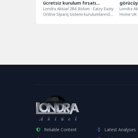
ücretsiz kurulum fırsatı…
görücüy
Londra Aktüel 284. Bölüm - Eatzy Eazty
Londra Ak
Online Sipariş sistemi kurulumlarında
Home UK 
önemli bir kampanya yaptı!...
Londra’ya 
Reliable Content
Latest Analyses