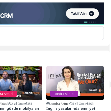
ra Aktüel
Londra Aktüel
Aktuel
2 Yıl Önce
351
Londra Aktuel
5 Yıl Önce
303
ının gözde mobilyaları
İngiliz yasalarında emniyet