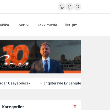
akika
Spor
Hakkımızda
İletişim
ayabilecek
İngiltere’de Ev Sahiplerinden Yeni Yönelim: Vergi 
Kategoriler