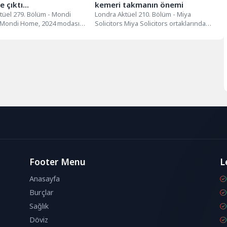
e çıktı…
kemeri takmanın önemi
tüel 279. Bölüm - Mondi
Londra Aktüel 210. Bölüm - Miya
Mondi Home, 2024 modasını
Solicitors Miya Solicitors ortaklarından
getirdi. Birbirinden...
Avukat Sefaret Yaman, Birleşik Krallık...
Footer Menu
L
Anasayfa
Burçlar
Sağlık
Döviz