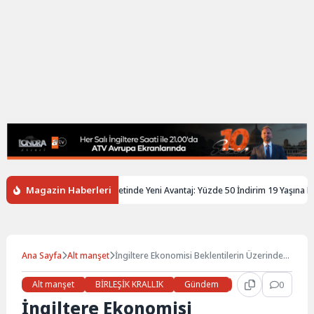
Magazin Haberleri
ltere’de Gençlere Tren Biletinde Yeni Avantaj: Yüzde 50 İndirim 19 Yaşına Kada
Ana Sayfa
Alt manşet
İngiltere Ekonomisi Beklentilerin Üzerinde
Büyüdü
Alt manşet
BİRLEŞİK KRALLIK
Gündem
Haberler
0
İŞ 
İngiltere Ekonomisi