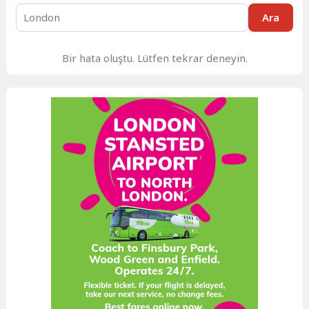
Ara
Bir hata oluştu. Lütfen tekrar deneyin.