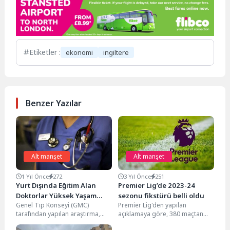
Etiketler :
ekonomi
ingiltere
Benzer Yazılar
Alt manşet
Alt manşet
1 Yıl Önce
272
3 Yıl Önce
251
Yurt Dışında Eğitim Alan
Premier Lig’de 2023-24
Doktorlar Yüksek Yaşam
sezonu fikstürü belli oldu
Genel Tıp Konseyi (GMC)
Premier Lig'den yapılan
Maliyeti Nedeniyle
tarafından yapılan araştırma,
açıklamaya göre, 380 maçtan
İngiltere’yi Tercih Etmiyor
İngiltere'nin sağlık sisteminde
oluşan 38 haftalık maraton, 11