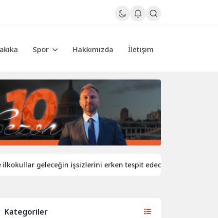
akika
Spor
Hakkımızda
İletişim
lar geleceğin işsizlerini erken tespit edecek
İngiltere’de d
Kategoriler