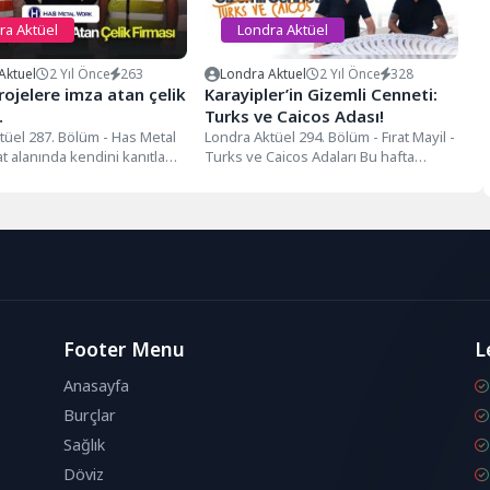
ra Aktüel
Londra Aktüel
Aktuel
2 Yıl Önce
263
Londra Aktuel
2 Yıl Önce
328
ojelere imza atan çelik
Karayipler’in Gizemli Cenneti:
…
Turks ve Caicos Adası!
tüel 287. Bölüm - Has Metal
Londra Aktüel 294. Bölüm - Fırat Mayil -
at alanında kendini kanıtlamış
Turks ve Caicos Adaları Bu hafta
irma...
sizlere...
Footer Menu
L
Anasayfa
Burçlar
Sağlık
Döviz