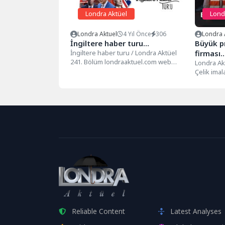
Londra Aktüel
Lond
Londra Aktuel
4 Yıl Önce
306
Londra 
İngiltere haber turu…
Büyük pr
İngiltere haber turu / Londra Aktüel
firması
241. Bölüm londraaktuel.com web
Londra Ak
sayfamızdan ve tüm sosyal medya...
Çelik imal
köklü bir f
Reliable Content
Latest Analyses