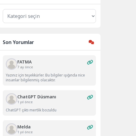
Kategoriler
Son Yorumlar
FATMA
7 ay önce
Yazınız için teşekkürler. Bu bilgiler ışığında nice
insanlar bilgilenmiş olacaktır.
ChatGPT Düsmanı
1 yıl önce
ChatGPT çıktı mertlik bozuldu
Melda
1 yıl önce