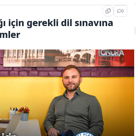
0
ı için gerekli dil sınavına
imler