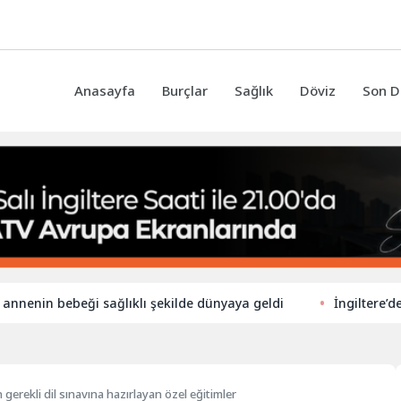
Anasayfa
Burçlar
Sağlık
Döviz
Son D
n bebeği sağlıklı şekilde dünyaya geldi
İngiltere’de ilkokul
n gerekli dil sınavına hazırlayan özel eğitimler