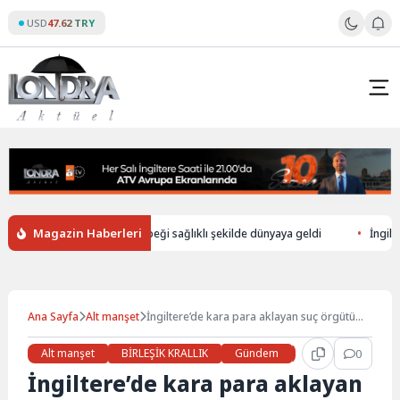
Skip
USD
47.62 TRY
to
content
Magazin Haberleri
düşerek ölen annenin bebeği sağlıklı şekilde dünyaya geldi
İngiltere’de
Ana Sayfa
Alt manşet
İngiltere’de kara para aklayan suç örgütü
çökertildi
Alt manşet
BİRLEŞİK KRALLIK
Gündem
Haberler
0
İŞ 
İngiltere’de kara para aklayan