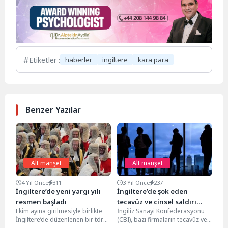
Etiketler :
haberler
ingiltere
kara para
Benzer Yazılar
Alt manşet
Alt manşet
4 Yıl Önce
311
3 Yıl Önce
237
İngiltere’de yeni yargı yılı
İngiltere’de şok eden
resmen başladı
tecavüz ve cinsel saldırı
Ekim ayına girilmesiyle birlikte
İngiliz Sanayi Konfederasyonu
iddialarının yankısı sürüyor
İngiltere’de düzenlenen bir tören
(CBI), bazı firmaların tecavüz ve