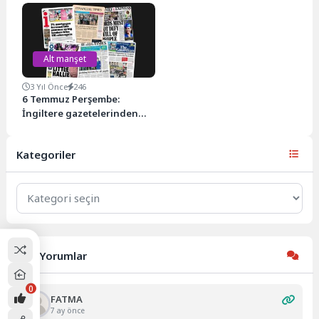
ile yeni yargı yılı resmen başladı.
cinsel saldırı iddialarının
Her...
ardından iş grubundan
ayrılmasının...
Alt manşet
3 Yıl Önce
246
6 Temmuz Perşembe:
İngiltere gazetelerinden
öne çıkan manşetler
Kategoriler
Kategoriler
Son Yorumlar
0
FATMA
7 ay önce