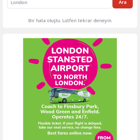
Ara
Bir hata oluştu. Lütfen tekrar deneyin.