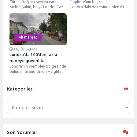
Türk müziğinin sevilen ismi
İngiltere'nin başkenti
edilmediği ortaya çıktı
Melike Şahin, bu yıl Londra Caz
Londra'daki dairesinde ölen 61
Festivali'nde sahne alacak. 24
yaşındaki bir kadının iki yılı aşkın
Kasım'da...
süre fark edilmediği...
Alt manşet
3 Ay Önce
447
Londra’da 100’den fazla
haneye güvenlik
Londra’nın Wembley bölgesinde
gerekçesiyle gece yarısı
bulunan Grand Union Heights
tahliye emri verildi
isimli konut kompleksinde
yaşayan 100’den fazla hane,
“can...
Kategoriler
Kategoriler
Son Yorumlar