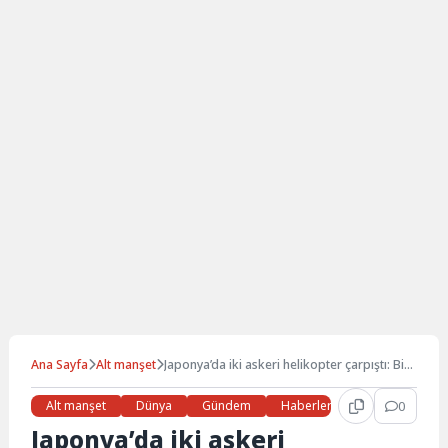
Ana Sayfa
Alt manşet
Japonya’da iki askeri helikopter çarpıştı: Bir
ölü, yedi kayıp
Alt manşet
Dünya
Gündem
Haberler
Son Dakika
0
Japonya’da iki askeri