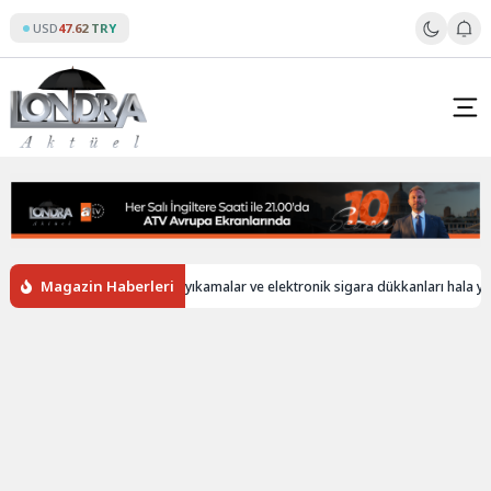
Skip
USD
47.62 TRY
to
content
Magazin Haberleri
İngiltere’de oto yıkamalar ve elektronik sigara dükkanları hala yabancı 