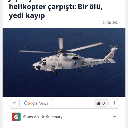
helikopter çarpıştı: Bir ölü,
yedi kayıp
21 Nis 2024
0
Show Article Summary