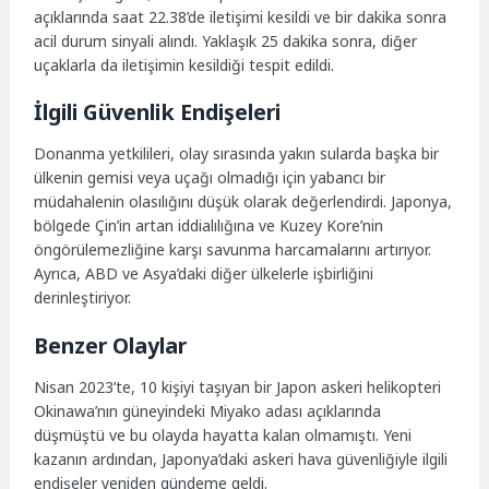
açıklarında saat 22.38’de iletişimi kesildi ve bir dakika sonra
acil durum sinyali alındı. Yaklaşık 25 dakika sonra, diğer
uçaklarla da iletişimin kesildiği tespit edildi.
İlgili Güvenlik Endişeleri
Donanma yetkilileri, olay sırasında yakın sularda başka bir
ülkenin gemisi veya uçağı olmadığı için yabancı bir
müdahalenin olasılığını düşük olarak değerlendirdi. Japonya,
bölgede Çin’in artan iddialılığına ve Kuzey Kore’nin
öngörülemezliğine karşı savunma harcamalarını artırıyor.
Ayrıca, ABD ve Asya’daki diğer ülkelerle işbirliğini
derinleştiriyor.
Benzer Olaylar
Nisan 2023’te, 10 kişiyi taşıyan bir Japon askeri helikopteri
Okinawa’nın güneyindeki Miyako adası açıklarında
düşmüştü ve bu olayda hayatta kalan olmamıştı. Yeni
kazanın ardından, Japonya’daki askeri hava güvenliğiyle ilgili
endişeler yeniden gündeme geldi.