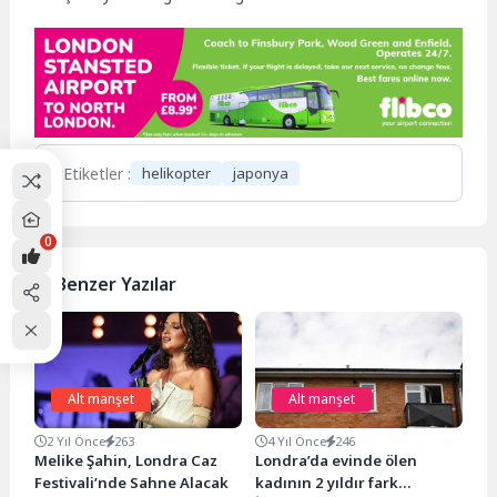
Etiketler :
helikopter
japonya
0
Benzer Yazılar
Alt manşet
Alt manşet
2 Yıl Önce
263
4 Yıl Önce
246
Melike Şahin, Londra Caz
Londra’da evinde ölen
Festivali’nde Sahne Alacak
kadının 2 yıldır fark