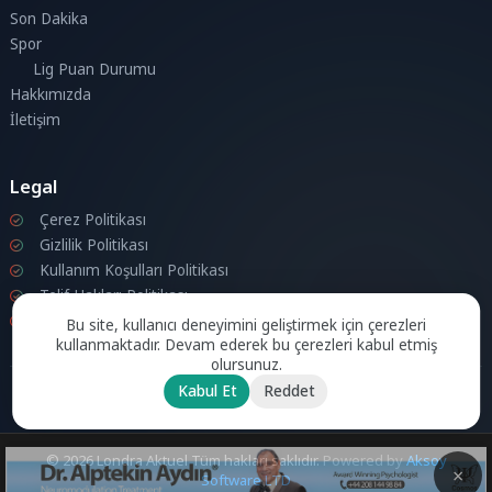
Son Dakika
Spor
Lig Puan Durumu
Hakkımızda
İletişim
Legal
Çerez Politikası
Gizlilik Politikası
Kullanım Koşulları Politikası
Telif Hakları Politikası
İletişim
Bu site, kullanıcı deneyimini geliştirmek için çerezleri
kullanmaktadır. Devam ederek bu çerezleri kabul etmiş
olursunuz.
Kabul Et
Reddet
© 2026 Londra Aktuel Tüm hakları saklıdır.
Powered by
Aksoy
Software LTD