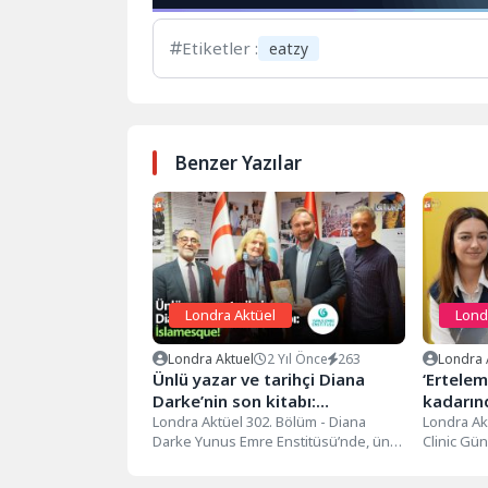
Etiketler :
eatzy
Benzer Yazılar
Londra Aktüel
Lond
Londra Aktuel
2 Yıl Önce
263
Londra 
Ünlü yazar ve tarihçi Diana
‘Ertelem
Darke’nin son kitabı:
kadarın
İslamesque…
Londra Aktüel 302. Bölüm - Diana
Londra Ak
Darke Yunus Emre Enstitüsü’nde, ünlü
Clinic Gün
yazar ve tarihçi Diana...
ertelediği