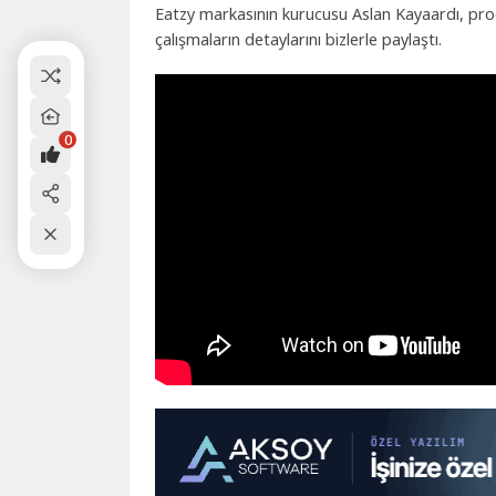
Eatzy markasının kurucusu Aslan Kayaardı, prog
çalışmaların detaylarını bizlerle paylaştı.
0