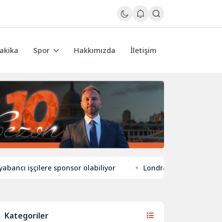
akika
Spor
Hakkımızda
İletişim
işçilere sponsor olabiliyor
Londra’nın eğlence hayatında 
Kategoriler