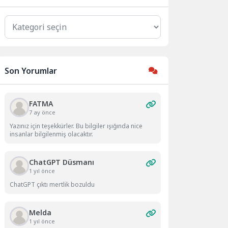
Kategoriler
Son Yorumlar
FATMA
7 ay önce
Yazınız için teşekkürler. Bu bilgiler ışığında nice
insanlar bilgilenmiş olacaktır.
ChatGPT Düsmanı
1 yıl önce
ChatGPT çıktı mertlik bozuldu
Melda
1 yıl önce