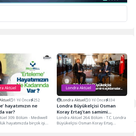
ra Aktüel
Londra Aktüel
Aktuel
1 Yıl Önce
252
Londra Aktuel
3 Yıl Önce
334
e’ hayatımızın ne
Londra Büyükelçisi Osman
da var?
Koray Ertaş’tan samimi
tüel 309. Bölüm - Mediwell
açıklamalar…
Londra Aktüel 264. Bölüm - T.C. Londra
lük hayatımızda birçok işi
Büyükelçisi Osman Koray Ertaş
miz anlar oluyor. Ancak...
Türkiye Cumhuriyeti Londra
Büyükelçisi...