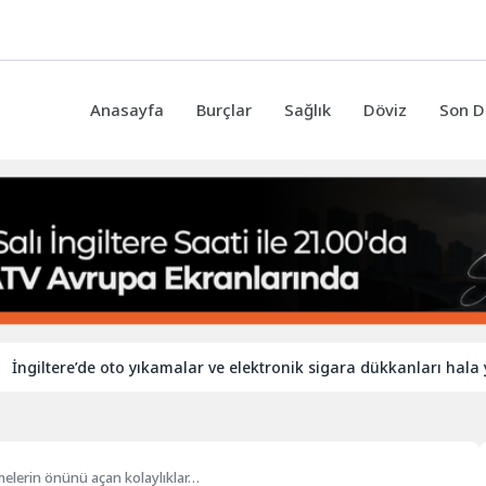
Anasayfa
Burçlar
Sağlık
Döviz
Son D
ere’de oto yıkamalar ve elektronik sigara dükkanları hala yabancı 
melerin önünü açan kolaylıklar…