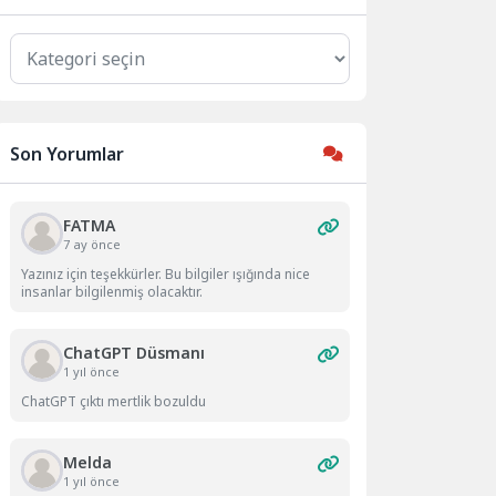
Kategoriler
Son Yorumlar
FATMA
7 ay önce
Yazınız için teşekkürler. Bu bilgiler ışığında nice
insanlar bilgilenmiş olacaktır.
ChatGPT Düsmanı
1 yıl önce
ChatGPT çıktı mertlik bozuldu
Melda
1 yıl önce