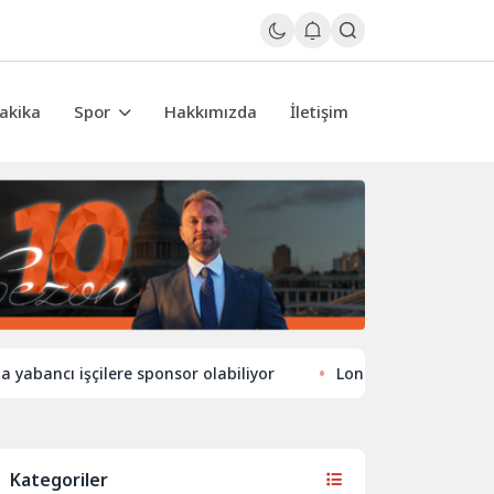
akika
Spor
Hakkımızda
İletişim
ı işçilere sponsor olabiliyor
Londra’nın eğlence hayatınd
Kategoriler