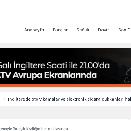
Anasayfa
Burçlar
Sağlık
Döviz
Son D
iltere’de oto yıkamalar ve elektronik sigara dükkanları hala yabanc
emiyle Birleşik Krallığın her noktasında