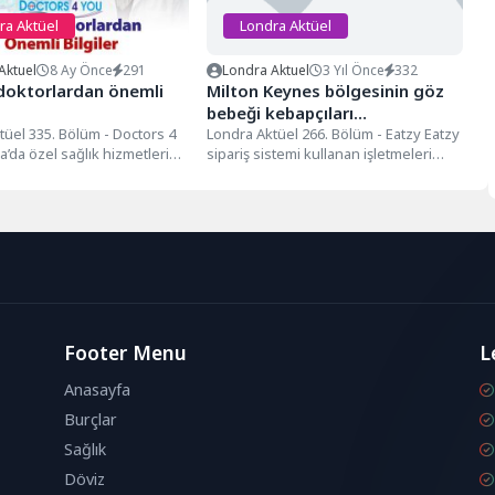
ra Aktüel
Londra Aktüel
Aktuel
8 Ay Önce
291
Londra Aktuel
3 Yıl Önce
332
oktorlardan önemli
Milton Keynes bölgesinin göz
bebeği kebapçıları…
tüel 335. Bölüm - Doctors 4
Londra Aktüel 266. Bölüm - Eatzy Eatzy
’da özel sağlık hizmetleri
sipariş sistemi kullanan işletmeleri
ors 4...
gezmeye başlıyoruz yine. Her...
Footer Menu
L
Anasayfa
Burçlar
Sağlık
Döviz