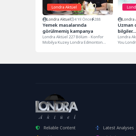
Londra Aktüel
Lond
Londra Aktuel
4 Yıl Önce
288
Londra 
Yemek masalarında
Uzman d
görülmemiş kampanya
bilgiler…
Londra Aktüel 227 Bölüm - Konfor
Londra Ak
Mobilya Kuzey Londra Edmonton
You Londra
bölgesinde bulunan Konfor
sunan Doct
Mobilya'da bu...
Reliable Content
Latest Analyses