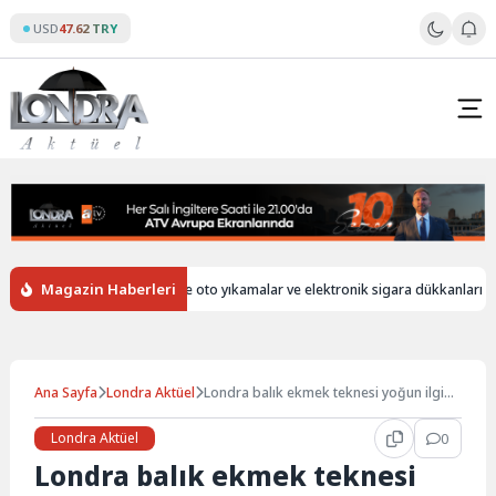
Skip
USD
47.62 TRY
to
content
Magazin Haberleri
bersiz
İngiltere’de oto yıkamalar ve elektronik sigara dükkanları hala y
Ana Sayfa
Londra Aktüel
Londra balık ekmek teknesi yoğun ilgi
gördü…
Londra Aktüel
0
Londra balık ekmek teknesi