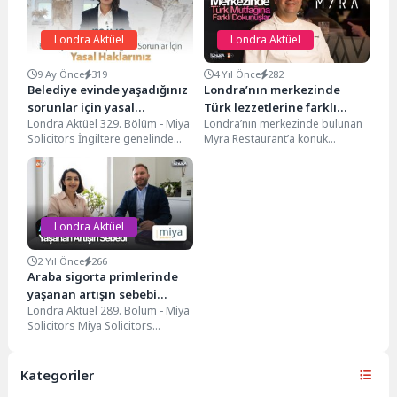
Londra Aktüel
Londra Aktüel
9 Ay Önce
319
4 Yıl Önce
282
Belediye evinde yaşadığınız
Londra’nın merkezinde
sorunlar için yasal
Türk lezzetlerine farklı
Londra Aktüel 329. Bölüm - Miya
Londra’nın merkezinde bulunan
haklarınız…
dokunuşlar…
Solicitors İngiltere genelinde
Myra Restaurant’a konuk
belediye evlerinde yaşayan
oluyoruz bu hafta. Usta şef
kişilerin insani şartlarda...
Sertan Çavuşoğlu sihirli
elleriyle...
Londra Aktüel
2 Yıl Önce
266
Araba sigorta primlerinde
yaşanan artışın sebebi…
Londra Aktüel 289. Bölüm - Miya
Solicitors Miya Solicitors
ortaklarından avukat sefaret
yaman araba sigorta...
Kategoriler