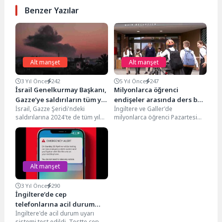
Benzer Yazılar
Alt manşet
Alt manşet
3 Yıl Önce
242
5 Yıl Önce
247
İsrail Genelkurmay Başkanı,
Milyonlarca öğrenci
Gazze’ye saldırıların tüm yıl
endişeler arasında ders başı
İsrail, Gazze Şeridi'ndeki
İngiltere ve Galler'de
süreceğini söyledi
yaptı
saldırılarına 2024'te de tüm yıl
milyonlarca öğrenci Pazartesi
boyunca devam edeceğini
günü ders başı yaptı. Günlük
duyurdu. İsrail ordusundan
hayatta Temmuz ortasından
yapılan...
bu...
Alt manşet
3 Yıl Önce
290
İngiltere’de cep
telefonlarına acil durum
İngiltere'de acil durum uyarı
bildirimi gönderildi
sistemi test edildi. Testte cep