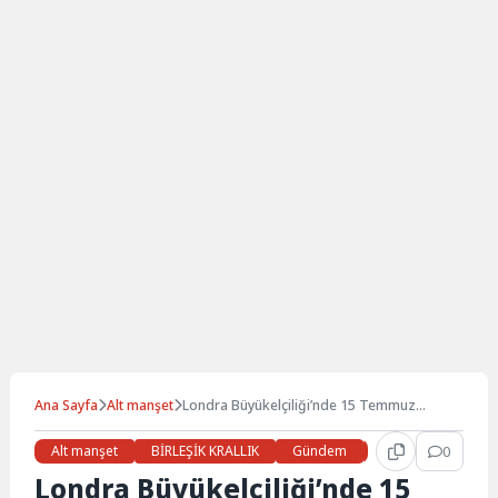
Ana Sayfa
Alt manşet
Londra Büyükelçiliği’nde 15 Temmuz
şehitleri için anma töreni yapıldı
Alt manşet
BİRLEŞİK KRALLIK
Gündem
LONDRA
0
Son 
Londra Büyükelçiliği’nde 15