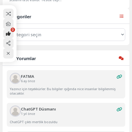
telefonlarına aynı anda bildirim
gönderildi. Hükümet,...
Kategoriler
0
Kategoriler
Son Yorumlar
FATMA
6 ay önce
Yazınız için teşekkürler. Bu bilgiler ışığında nice insanlar bilgilenmiş
olacaktır.
ChatGPT Düsmanı
1 yıl önce
ChatGPT çıktı mertlik bozuldu