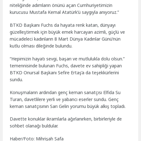
niteliğinde adımların önünü açan Cumhuriyetimizin
kurucusu Mustafa Kemal Atatürk’ü saygıyla anıyoruz.”
BTKD Başkanı Fuchs da hayata renk katan, dünyayı
güzelleştirmek için büyük emek harcayan azimli, güçlü ve
mücadeleci kadınların 8 Mart Dünya Kadınlar Günü’nün
kutlu olması dileğinde bulundu.
“Hepimizin hayatı sevgi, başarı ve mutlulukla dolu olsun.”
temennisinde bulunan Fuchs, davete ev sahipliği yapan
BTKD Onursal Başkanı Sefire Ertaş’a da teşekkürlerini
sundu.
Konuşmaların ardından genç keman sanatçısı Elfida Su
Turan, davetlilere yerli ve yabancı eserler sundu. Genç
keman sanatçısının Sarı Gelin yorumu büyük alkış topladı.
Davette konuklar ikramlarla ağırlanırken, birbirleriyle de
sohbet olanağı buldular.
Haber/Foto: Mihrişah Safa