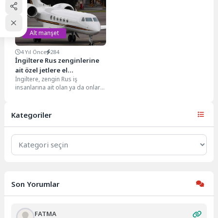
Topluluklar Bakanı Steve Reed,
da tanınan...
İran’ın...
Alt manşet
4 Yıl Önce
284
İngiltere Rus zenginlerine
ait özel jetlere el
İngiltere, zengin Rus iş
koyabilecek
insanlarına ait olan ya da onlar
tarafından kiralanan özel jetlere
el...
Kategoriler
Kategoriler
Son Yorumlar
FATMA