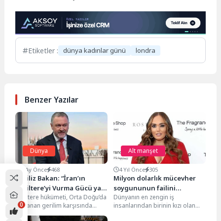
Etiketler :
dünya kadınlar günü
londra
Benzer Yazılar
Dünya
Alt manşet
5 Ay Önce
468
4 Yıl Önce
305
İngiliz Bakan: “İran’ın
Milyon dolarlık mücevher
İngiltere’yi Vurma Gücü ya
soygununun failini
İngiltere hükümeti, Orta Doğu’da
Dünyanın en zengin iş
da Niyeti Yok”
gönderdiği çıplak
0
tırmanan gerilim karşısında
insanlarından birinin kızı olan
fotoğraflar yakalattı
temkinli duruşunu koruyor.
aynı zamanda TV yıldızı olarak