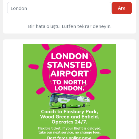
Ara
Bir hata oluştu. Lütfen tekrar deneyin.