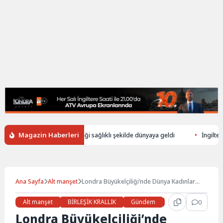
Magazin Haberleri
üşerek ölen annenin bebeği sağlıklı şekilde dünyaya geldi
İngiltere’de 
Ana Sayfa
Alt manşet
Londra Büyükelçiliği’nde Dünya Kadınlar
Günü kutlandı
Alt manşet
BİRLEŞİK KRALLIK
Gündem
Haberler
0
LON
Londra Büyükelçiliği’nde