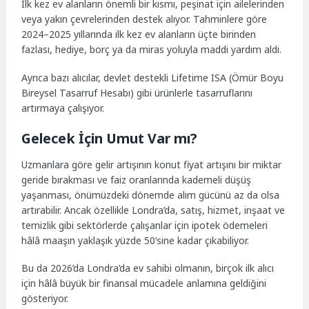
İlk kez ev alanların önemli bir kısmı, peşinat için ailelerinden
veya yakın çevrelerinden destek alıyor. Tahminlere göre
2024–2025 yıllarında ilk kez ev alanların üçte birinden
fazlası, hediye, borç ya da miras yoluyla maddi yardım aldı.
Ayrıca bazı alıcılar, devlet destekli Lifetime ISA (Ömür Boyu
Bireysel Tasarruf Hesabı) gibi ürünlerle tasarruflarını
artırmaya çalışıyor.
Gelecek İçin Umut Var mı?
Uzmanlara göre gelir artışının konut fiyat artışını bir miktar
geride bırakması ve faiz oranlarında kademeli düşüş
yaşanması, önümüzdeki dönemde alım gücünü az da olsa
artırabilir. Ancak özellikle Londra’da, satış, hizmet, inşaat ve
temizlik gibi sektörlerde çalışanlar için ipotek ödemeleri
hâlâ maaşın yaklaşık yüzde 50’sine kadar çıkabiliyor.
Bu da 2026’da Londra’da ev sahibi olmanın, birçok ilk alıcı
için hâlâ büyük bir finansal mücadele anlamına geldiğini
gösteriyor.