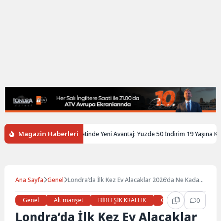
Magazin Haberleri
ere’de Gençlere Tren Biletinde Yeni Avantaj: Yüzde 50 İndirim 19 Yaşına Kadar 
Ana Sayfa
Genel
Londra’da İlk Kez Ev Alacaklar 2026’da Ne Kadar
Peşinat Ödeyecek?
Genel
Alt manşet
BİRLEŞİK KRALLIK
Gündem
0
Haberl
Londra’da İlk Kez Ev Alacaklar