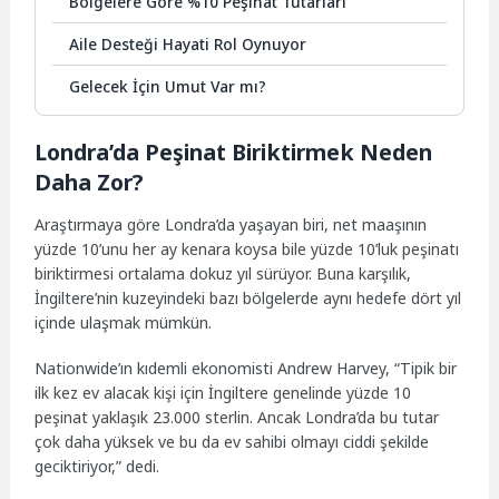
Bölgelere Göre %10 Peşinat Tutarları
Aile Desteği Hayati Rol Oynuyor
Gelecek İçin Umut Var mı?
Londra’da Peşinat Biriktirmek Neden
Daha Zor?
Araştırmaya göre Londra’da yaşayan biri, net maaşının
yüzde 10’unu her ay kenara koysa bile yüzde 10’luk peşinatı
biriktirmesi ortalama dokuz yıl sürüyor. Buna karşılık,
İngiltere’nin kuzeyindeki bazı bölgelerde aynı hedefe dört yıl
içinde ulaşmak mümkün.
Nationwide’ın kıdemli ekonomisti Andrew Harvey, “Tipik bir
ilk kez ev alacak kişi için İngiltere genelinde yüzde 10
peşinat yaklaşık 23.000 sterlin. Ancak Londra’da bu tutar
çok daha yüksek ve bu da ev sahibi olmayı ciddi şekilde
geciktiriyor,” dedi.