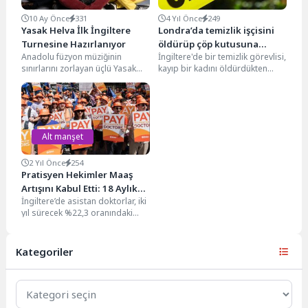
10 Ay Önce
331
4 Yıl Önce
249
Yasak Helva İlk İngiltere
Londra’da temizlik işçisini
Turnesine Hazırlanıyor
öldürüp çöp kutusuna
Anadolu füzyon müziğinin
İngiltere'de bir temizlik görevlisi,
attılar
sınırlarını zorlayan üçlü Yasak
kayıp bir kadını öldürdükten
Helva, Kasım 2025’te yeni
sonra cesedini bir çöp kutusuna
albümleri Atamba ile ilk...
atmakla suçlanarak...
Alt manşet
2 Yıl Önce
254
Pratisyen Hekimler Maaş
Artışını Kabul Etti: 18 Aylık
İngiltere’de asistan doktorlar, iki
Grev Sona Erdi
yıl sürecek %22,3 oranındaki
maaş artışını kabul ederek, NHS
tarihindeki en...
Kategoriler
Kategoriler