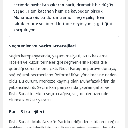
seçimde başbakan çıkaran parti, dramatik bir düşüş
yaşadı. Hem kazanan hem de kaybeden birçok
Muhafazakâr, bu durumu sindirmeye çalışırken
taktiklerinde ve liderliklerinde neyin yanlış gittiğini
sorguluyor.
Seçmenler ve Seçim Stratejileri
Seçim kampanyasında, yaşam maliyeti, NHS bekleme
listeleri ve küçük tekneler gibi seçmenlerin kapıda dile
getirdiği sorunlar öne çıktı. Nigel Farage’ın partiye dönüşü,
sağ eğilimli seçmenlerin Reform UK’ye yönelmesine neden
oldu. Bu durum, merkeze kaymış olan Muhafazakârları da
yabancılaştırdı. Seçim kampanyasında yapılan gaflar ve
Rishi Sunak’ın erken seçim çağrısı, seçmenler üzerinde
olumsuz etkiler yarattı.
Parti Stratejileri
Rishi Sunak, Muhafazakâr Parti liderliğinden istifa edeceğini
açıkladı. Yeni liderlik için Sir Oliver Dowden, James Cleverly