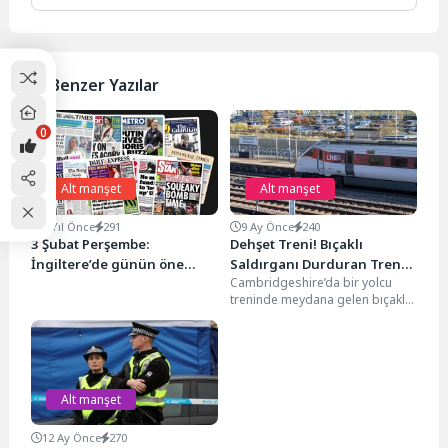
Benzer Yazılar
0
Alt manşet
Alt manşet
5 Yıl Önce
291
9 Ay Önce
240
3 Şubat Perşembe:
Dehşet Treni! Bıçaklı
İngiltere’de günün öne
Saldırganı Durduran Tren
Cambridgeshire’da bir yolcu
çıkan gazete manşetleri
Personeli Yoğun Bakımda
treninde meydana gelen bıçaklı
saldırıda, saldırganı
durdurmaya çalışan bir tren
çalışanı ağır...
Alt manşet
12 Ay Önce
270