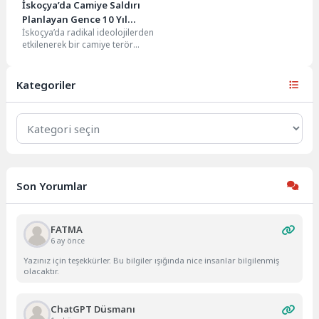
İskoçya’da Camiye Saldırı
Planlayan Gence 10 Yıl
İskoçya’da radikal ideolojilerden
Hapis Cezası
etkilenerek bir camiye terör
saldırısı planlayan 17 yaşındaki
genç, Glasgow’daki yüksek
mahkeme...
Kategoriler
Kategoriler
Son Yorumlar
FATMA
6 ay önce
Yazınız için teşekkürler. Bu bilgiler ışığında nice insanlar bilgilenmiş
olacaktır.
ChatGPT Düsmanı