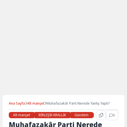
Ana Sayfa
Alt manşet
Muhafazakâr Parti Nerede Yanlış Yaptı?
Alt manşet
BİRLEŞİK KRALLIK
Gündem
Haberler
0
LON
Muhafazakâr Parti Nerede