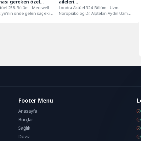
ması gereken özel
aileleri…
…
tüel 258. Bölüm - Mediwell
Londra Aktüel 324. Bölüm - Uzm.
rkiye’nin önde gelen saç ekim
Nöropsikolog Dr. Alptekin Aydın Uzm.
eriyle birlikte, Londra’nın...
Nöropsikolog Dr. Alptekin Aydın...
Footer Menu
L
Anasayfa
Burçlar
Sağlık
Döviz