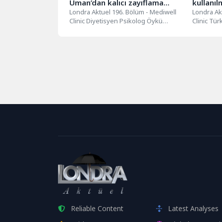
Uman’dan kalıcı zayıflama
kullanıl
tavsiyeleri
Londra Aktuel 196. Bölüm - Mediwell
ürünler
Londra Ak
Clinic Diyetisyen Psikolog Öykü
Clinic Tü
Uman’dan kalıcı zayıflama önerileri
teknisyenl
geliyor...
Reliable Content
Latest Analyses