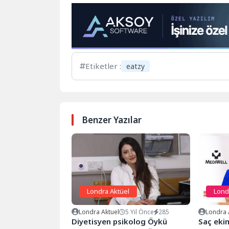
Etiketler :
eatzy
Benzer Yazılar
Londra Aktüel
Lond
Londra Aktuel
5 Yıl Önce
285
Londra 
Diyetisyen psikolog Öykü
Saç eki