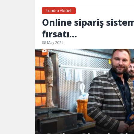
Londra Aktüel
Online sipariş siste
fırsatı…
08 May 2024