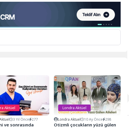
ra Aktüel
Londra Aktüel
Aktuel
3 Yıl Önce
277
Londra Aktuel
10 Ay Önce
298
mi ve sonrasında
Otizmli çocukların yüzü gülen