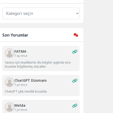
Kategoriler
Son Yorumlar
FATMA
7 ay önce
Yazınız için teşekkürler. Bu bilgiler ışığında nice
insanlar bilgilenmiş olacaktır.
ChatGPT Düsmanı
1 yıl önce
ChatGPT çıktı mertlik bozuldu
Melda
1 yıl önce