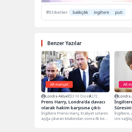
Etiketler :
balıkçılık
ingiltere
puti
Benzer Yazılar
Alt manşet
Alt 
Londra Aktuel
3 Yıl Önce
272
Londra 
Prens Harry, Londra’da davacı
İngilter
olarak hakim karşısına çıktı
Süresini
İngiltere Prensi Harry, Kraliyet sırlarını
İngiltere,
açığa çıkaran kitabından sonra ilk kez
izni sağla
ABD’den İngiltere’nin başkenti
babalar en 
Londra’ya...