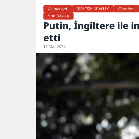
Alt manşet
BİRLEŞİK KRALLIK
Gündem
Son Dakika
Putin, İngiltere ile
etti
12 Mar 2024