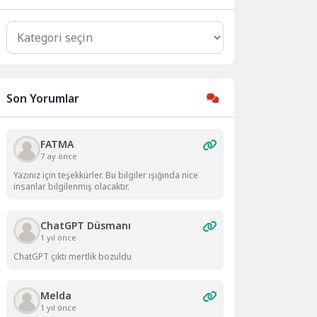
Kategoriler
Son Yorumlar
FATMA
7 ay önce
Yazınız için teşekkürler. Bu bilgiler ışığında nice
insanlar bilgilenmiş olacaktır.
ChatGPT Düsmanı
1 yıl önce
ChatGPT çıktı mertlik bozuldu
Melda
1 yıl önce