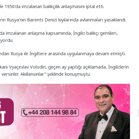
e 1956’da imzalanan balıkçılık anlaşmasını iptal etti.
arın Rusya’nın Barents Denizi kıyılarında avlanmaları yasaklandı.
lında imzalanan anlaşma kapsamında, İngiliz balıkçı gemileri,
iyordu.
dından Rusya ile İngiltere arasında uygulanmaya devam etmişti.
nı Vyaçeslav Volodin, geçen ay yaptığı açıklamada, İngilizlerin
lo versinler. Akıllansınlar.” şeklinde konuşmuştu.