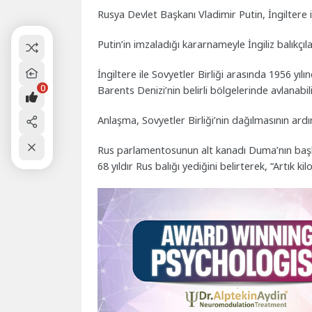
Rusya Devlet Başkanı Vladimir Putin, İngiltere il
Putin’in imzaladığı kararnameyle İngiliz balıkçıl
İngiltere ile Sovyetler Birliği arasında 1956 yı
0
Barents Denizi’nin belirli bölgelerinde avlanabil
Anlaşma, Sovyetler Birliği’nin dağılmasının ar
Rus parlamentosunun alt kanadı Duma’nın başka
68 yıldır Rus balığı yediğini belirterek, “Artık ki