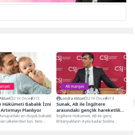
manşet
Alt manşet
Aktuel
2 Yıl Önce
372
Londra Aktuel
2 Yıl Önce
314
e Hükümeti Babalık İzni
Sunak, AB ile İngiltere
 Artırmayı Planlıyor
arasındaki gençlik hareketliliği
 Avrupa’daki en düşük babalık
planı teklifini reddetti
İngiltere Hükümeti, AB ile genç
yan ülkelerden biri. Yeni
Britanyalıların 4 yıla kadar blokta
fazla iki hafta...
yaşamasına, okumasına veya
çalışmasına izin...