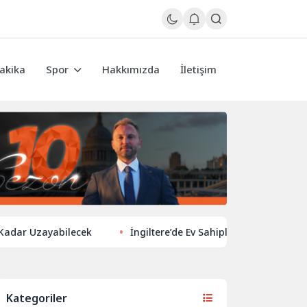
akika
Spor
Hakkımızda
İletişim
Uzayabilecek
İngiltere’de Ev Sahiplerinden Yeni Yönelim: Verg
Kategoriler