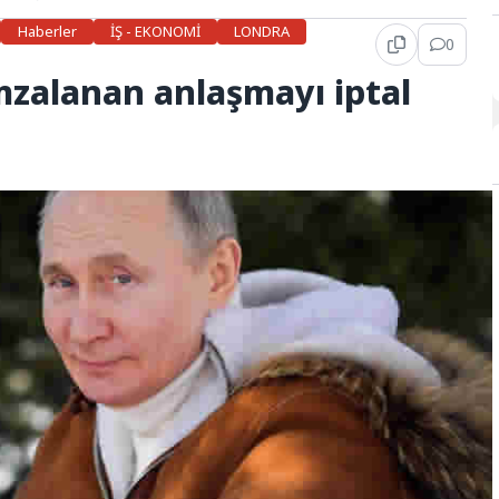
Haberler
İŞ - EKONOMİ
LONDRA
0
 imzalanan anlaşmayı iptal