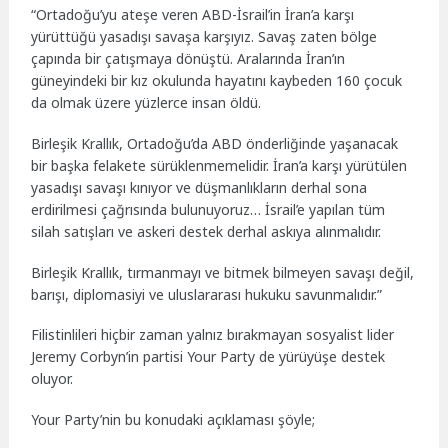
“Ortadoğu’yu ateşe veren ABD-İsrail’in İran’a karşı
yürüttüğü yasadışı savaşa karşıyız. Savaş zaten bölge
çapında bir çatışmaya dönüştü. Aralarında İran’ın
güneyindeki bir kız okulunda hayatını kaybeden 160 çocuk
da olmak üzere yüzlerce insan öldü.
Birleşik Krallık, Ortadoğu’da ABD önderliğinde yaşanacak
bir başka felakete sürüklenmemelidir. İran’a karşı yürütülen
yasadışı savaşı kınıyor ve düşmanlıkların derhal sona
erdirilmesi çağrısında bulunuyoruz… İsrail’e yapılan tüm
silah satışları ve askeri destek derhal askıya alınmalıdır.
Birleşik Krallık, tırmanmayı ve bitmek bilmeyen savaşı değil,
barışı, diplomasiyi ve uluslararası hukuku savunmalıdır.”
Filistinlileri hiçbir zaman yalnız bırakmayan sosyalist lider
Jeremy Corbyn’in partisi Your Party de yürüyüşe destek
oluyor.
Your Party’nin bu konudaki açıklaması şöyle;