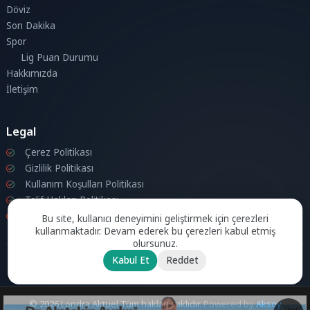
Döviz
Son Dakika
Spor
Lig Puan Durumu
Hakkımızda
İletişim
Legal
Çerez Politikası
Gizlilik Politikası
Kullanım Koşulları Politikası
Telif Hakları Politikası
İletişim
Bu site, kullanıcı deneyimini geliştirmek için çerezleri
kullanmaktadır. Devam ederek bu çerezleri kabul etmiş
olursunuz.
Kabul Et
Reddet
© 2026 Londra Aktuel Tüm hakları saklıdır.
Powered by
Aksoy