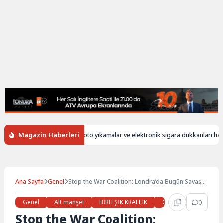
Magazin Haberleri
iz
İngiltere’de oto yıkamalar ve elektronik sigara dükkanları hala yaba
Ana Sayfa
Genel
Stop the War Coalition: Londra’da Bugün Savaş
Karşıtı Yürüyüş Var!
Genel
Alt manşet
BİRLEŞİK KRALLIK
Gündem
0
Haberl
Stop the War Coalition: