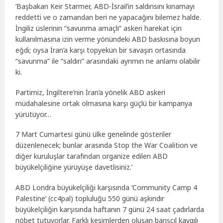
‘Başbakan Keir Starmer, ABD-İsrail’in saldırısını kınamayı
reddetti ve o zamandan beri ne yapacağını bilemez halde.
İngiliz üslerinin “savunma amaçlı” askeri harekat için
kullanılmasına izin verme yönündeki ABD baskısına boyun
eğdi; oysa İran’a karşı topyekün bir savaşın ortasında
“savunma” ile “saldırı” arasındaki ayrımın ne anlamı olabilir
ki.
Partimiz, İngiltere’nin İran’a yönelik ABD askeri
müdahalesine ortak olmasına karşı güçlü bir kampanya
yürütüyor…
7 Mart Cumartesi günü ülke genelinde gösteriler
düzenlenecek; bunlar arasında Stop the War Coalition ve
diğer kuruluşlar tarafından organize edilen ABD
büyükelçiliğine yürüyüşe davetlisiniz.’
ABD Londra büyükelçiliği karşısında ‘Community Camp 4
Palestine’ (cc4pal) topluluğu 550 günü aşkındır
büyükelçiliğin karşısında haftanın 7 günü 24 saat çadırlarda
nöbet tutuyorlar. Farklı kesimlerden oluşan barışçıl kaygılı