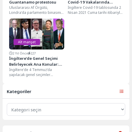
Guantanamo protestosu
Covid-19 Vakalarında
Uluslararası Af Örgütü,
İngiltere Covid-19 tablosunda 2
Gerileme Devam Ediyor!
Londra'da parlamento binasının
Nisan 2021 Cuma tarihi itibariyle
önünde ilginç bir eyleme imza
gördüğümüz rakamlar şu
attı. Küba’da bulunan
şekilde; Birleşik Krallık’ta...
Guantanamo...
Alt manşet
2 Yıl Önce
227
İngiltere’de Genel Seçimi
Belirleyecek Ana Konular:
İngiltere'de 4 Temmuz'da
Gazze, Hayat Pahalılığı ve
yapılacak genel seçimler
Ekonomi
öncesinde seçmenler, oy
tercihlerini şekillendiren konuları
AA muhabirine değerlendirdi....
Kategoriler
Kategoriler