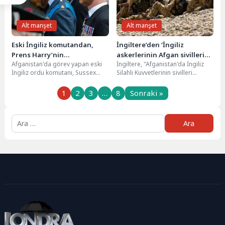
Alt manşet
Alt manşet
Eski İngiliz komutandan,
İngiltere’den ‘İngiliz
Prens Harry’nin
askerlerinin Afgan sivilleri
Afganistan'da görev yapan eski
İngiltere, "Afganistan'da İngiliz
Afganistan’la ilgili
öldürmesi’ iddialarına
İngiliz ordu komutanı, Sussex
Silahlı Kuvvetlerinin sivilleri
açıklamalarına tepki
soruşturma
Dükü Prens Harry'nin,
öldürdüğü" iddialarına dair
Afganistan'da görev yaptığı
bağımsız bir soruşturma
1
2
3
…
8
Sonraki »
dönemlere...
yapılmasına karar verdi....
Arama: