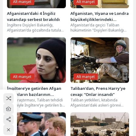
Alt manşet
Alt manşet
Afganistan’daki 4 İngiliz
Afganistan, Viyana ve Londra
vatandaşı serbest bırakıldı
büyükelçiliklerindeki
İngiltere Dışişleri Bakanlığı,
Afganistan'da geçici Taliban
hizmetleri askıya aldı
Afganistan'da gözaltında tutulan
hükümetinin "Dışişleri Bakanlığı
4 İngiliz vatandaşının serbest
Sözcüsü" Abdul Kahar Balkhi,
bırakılmasının memnuniyetle
Avusturya'nın başkenti Viyana ve
karşılandığını bildirdi. Bakanlık...
İngiltere'nin...
Alt manşet
Alt manşet
İngiltere’ye getirilen Afgan
Taliban’dan, Prens Harry’ye
kadınların bazılarının
cevap: “Onlar insandı”
BBC araştırması, Taliban tehdidi
Taliban yetkilileri, kitabında
futbolcu olmadığı ortaya çıktı
nedeniyle İngiltere’ye getirilen bir
Afganistan'daki askeri görevi
grup Afgan kadın futbolcu
sırasında 25 kişiyi öldürdüğünü
arasında, "futbolcu
ve bundan, "ne gurur ne...
olmayanların...