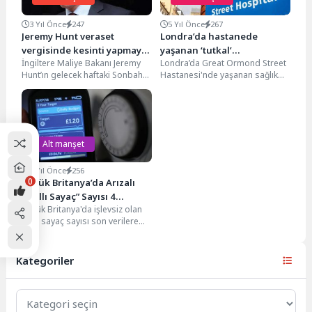
3 Yıl Önce
247
5 Yıl Önce
267
Jeremy Hunt veraset
Londra’da hastanede
vergisinde kesinti yapmayı
yaşanan ‘tutkal’
İngiltere Maliye Bakanı Jeremy
Londra’da Great Ormond Street
planlıyor
skandalında soruşturma
Hunt’ın gelecek haftaki Sonbahar
Hastanesi'nde yaşanan sağlık
sürüyor
Bildirisinde veraset ve işletme
skandalı gündemi sarstı.
vergilerini azaltmayı
Hastanede tedavi gören iki
değerlendirdiği...
çocuğun...
Alt manşet
2 Yıl Önce
256
0
Büyük Britanya’da Arızalı
“Akıllı Sayaç” Sayısı 4
Büyük Britanya'da işlevsiz olan
Milyona Yaklaştı
akıllı sayaç sayısı son verilere
göre bir milyondan fazla arttı.
Enerji...
Kategoriler
Kategoriler