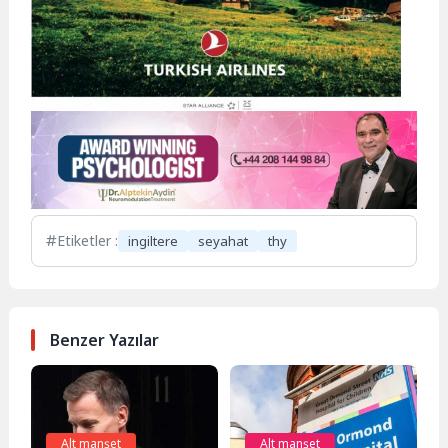
Etiketler :
ingiltere
seyahat
thy
Benzer Yazılar
Alt manşet
Alt manşet