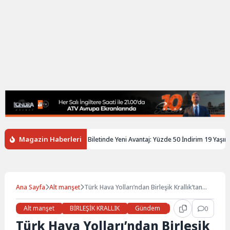
Magazin Haberleri
giltere’de Gençlere Tren Biletinde Yeni Avantaj: Yüzde 50 İndirim 19 Yaşına Ka
Ana Sayfa
Alt manşet
Türk Hava Yolları’ndan Birleşik Krallık’tan
Türkiye’ye seyahatler için büyük kampanya
Alt manşet
BİRLEŞİK KRALLIK
Gündem
Haberler
0
LON
Türk Hava Yolları’ndan Birleşik