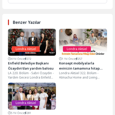
Benzer Yazılar
Londra Aktüel
Londra Aktüel
4 Yıl Önce
272
1 Yıl Önce
257
Enfield Belediye Başkanı
Konsept mobilyalarla
Özaydın’dan yardım balosu
evinizin tamamına hitap
LA 220. Bölüm - Sabri Özaydın -
Londra Aktüel 322. Bölüm -
eden ürünler…
Yardım Gecesi Londra Enfield
Atmacha Home and Living
Belediye Başkanı Sayın Sabri...
@atmachahomeandliving
Yataş’ın İngiltere yetkili bayisi
olan...
Londra Aktüel
5 Yıl Önce
281