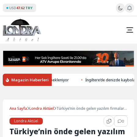
Skip
USD
47.62 TRY
to
content
Magazin Haberleri
da üretiminde rekor düşüş bekleniyor
İngiltere’de denizde kaybolan 13 
Ana Sayfa
Londra Aktüel
Türkiye’nin önde gelen yazılım firmaları
Londra Teknoloji haftasında…
Londra Aktüel
0
Türkiye’nin önde gelen yazılım