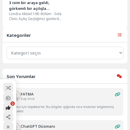
3 isim bir araya geldi,
görkemli bir açılışla
Londra Aktüel 198. Bölüm - Sida
merhaba dediler
Clinic Açılış Geçtiğimiz günlerde
Kuzey Londra Southgate
bölgesinde görkemli...
Kategoriler
Kategoriler
Son Yorumlar
FATMA
6 ay önce
0
Yazınız için teşekkürler. Bu bilgiler ışığında nice insanlar bilgilenmiş
olacaktır.
ChatGPT Düsmanı