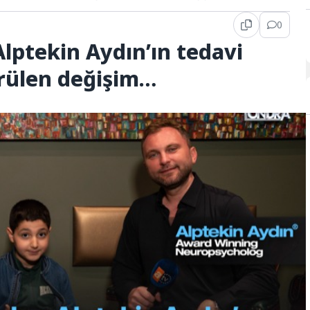
0
lptekin Aydın’ın tedavi
örülen değişim…