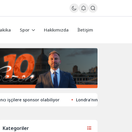
akika
Spor
Hakkımızda
İletişim
ere sponsor olabiliyor
Londra’nın eğlence hayatında yeni 
Kategoriler