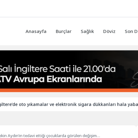
Anasayfa
Burçlar
Sağlık
Döviz
Son D
de oto yıkamalar ve elektronik sigara dükkanları hala yabancı işçil
kin Aydın’ın tedavi ettiği çocuklarda görülen değişim…