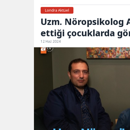
Londra Aktüel
Uzm. Nöropsikolog A
ettiği çocuklarda g
12 Haz 2024