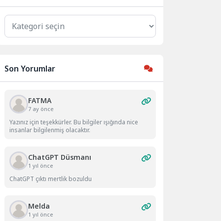
Kategoriler
Son Yorumlar
FATMA
7 ay önce
Yazınız için teşekkürler. Bu bilgiler ışığında nice
insanlar bilgilenmiş olacaktır.
ChatGPT Düsmanı
1 yıl önce
ChatGPT çıktı mertlik bozuldu
Melda
1 yıl önce