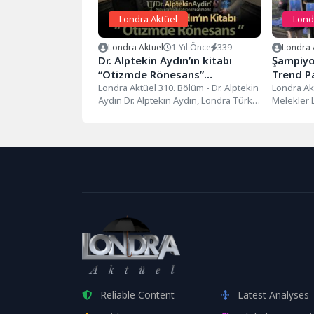
Londra Aktüel
Lond
Londra Aktuel
1 Yıl Önce
339
Londra 
Dr. Alptekin Aydın’ın kitabı
Şampiyo
“Otizmde Rönesans”…
Trend P
Londra Aktüel 310. Bölüm - Dr. Alptekin
progra
Londra Ak
Aydın Dr. Alptekin Aydın, Londra Türk
Melekler 
Birliği’nin iftar...
Kahraman
Adıyaman’
"Şampiyon
Reliable Content
Latest Analyses