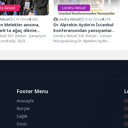
ra Aktüel
Londra Aktüel
Aktuel
2 Yıl Önce
260
Londra Aktuel
10 Ay Önce
279
n Melekler anısına,
Dr. Alptekin Aydın’ın İstanbul
ark’ta ağaç dikme
konferansından yansıyanlar…
mı…
tüel 307. Bölüm - Şampiyon
Londra Aktüel 326. Bölüm - Uzman
Londra’da, 2023
Nöropsikolog Dr. Alptekin Aydın
maraş depreminde
Uzman Nöropsikolog Dr. Alptekin
da hayatını kaybeden
Aydın,...
...
Footer Menu
L
Anasayfa
Burçlar
Sağlık
Döviz