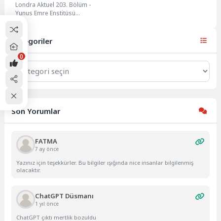
Londra Aktuel 203. Bölüm -
devam ediyor
Yunus Emre Enstitüsü
“Dağlardaki Minareler;
Müslüman Avrupa’ya Bir
Yolculuk” isimli...
Kategoriler
0
Kategoriler
Son Yorumlar
FATMA
7 ay önce
Yazınız için teşekkürler. Bu bilgiler ışığında nice insanlar bilgilenmiş
olacaktır.
ChatGPT Düsmanı
1 yıl önce
ChatGPT çıktı mertlik bozuldu