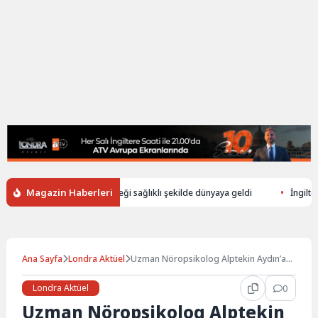
Magazin Haberleri
düşerek ölen annenin bebeği sağlıklı şekilde dünyaya geldi
İngiltere’de
Ana Sayfa
Londra Aktüel
Uzman Nöropsikolog Alptekin Aydın’a
teşekkür eden aileler…
Londra Aktüel
0
Uzman Nöropsikolog Alptekin