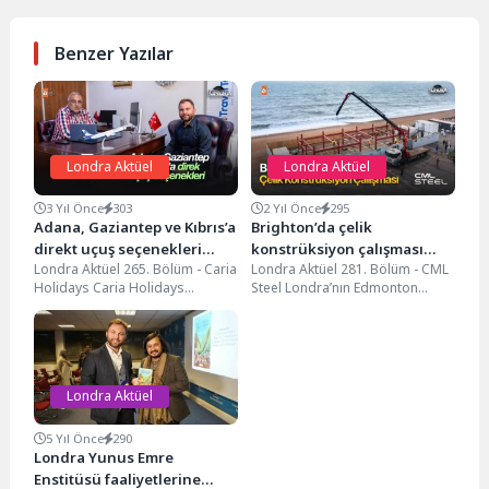
Benzer Yazılar
Londra Aktüel
Londra Aktüel
3 Yıl Önce
303
2 Yıl Önce
295
Adana, Gaziantep ve Kıbrıs’a
Brighton’da çelik
direkt uçuş seçenekleri…
konstrüksiyon çalışması…
Londra Aktüel 265. Bölüm - Caria
Londra Aktüel 281. Bölüm - CML
Holidays Caria Holidays
Steel Londra’nın Edmonton
yöneticisi Engin Sertoğlu bu
bölgesinde çelik konstrüksiyon
döneme özel...
alanında hizmet veren...
Londra Aktüel
5 Yıl Önce
290
Londra Yunus Emre
Enstitüsü faaliyetlerine