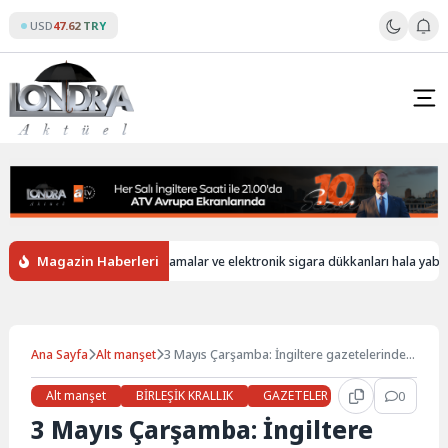
Skip
USD
47.62 TRY
to
content
Magazin Haberleri
İngiltere’de oto yıkamalar ve elektronik sigara dükkanları hala yabancı işçil
Ana Sayfa
Alt manşet
3 Mayıs Çarşamba: İngiltere gazetelerinden
öne çıkan manşetler
Alt manşet
BİRLEŞİK KRALLIK
GAZETELER
Gündem
0
H
3 Mayıs Çarşamba: İngiltere