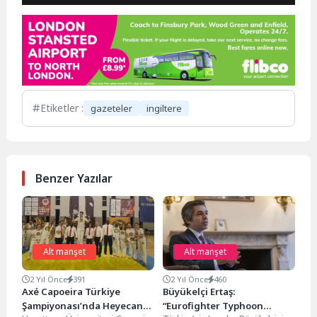
Etiketler :
gazeteler
ingiltere
Benzer Yazılar
Alt manşet
Alt manşet
2 Yıl Önce
391
2 Yıl Önce
460
Axé Capoeira Türkiye
Büyükelçi Ertaş:
Şampiyonası’nda Heyecan
“Eurofighter Typhoon