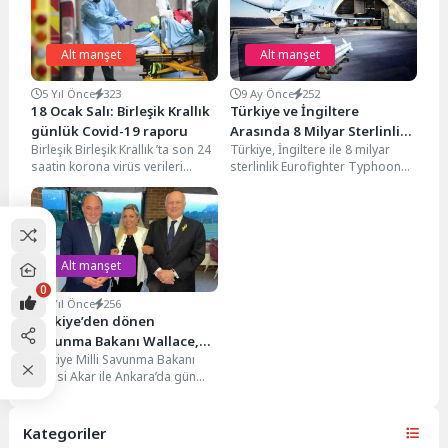
Alt manşet
Alt manşet
5 Yıl Önce
323
9 Ay Önce
252
18 Ocak Salı: Birleşik Krallık
Türkiye ve İngiltere
günlük Covid-19 raporu
Arasında 8 Milyar Sterlinlik
Birleşik Birleşik Krallık ’ta son 24
Türkiye, İngiltere ile 8 milyar
Tarihi Savunma Anlaşması
saatin korona virüs verileri
sterlinlik Eurofighter Typhoon
açıklandı. Hükümetin açıkladığı
savaş uçağı ve gelişmiş silâh
resmi verilere...
paketi alımı...
Alt manşet
0
4 Yıl Önce
256
Türkiye’den dönen
Savunma Bakanı Wallace,
Türkiye Milli Savunma Bakanı
Chingford’taki etkinlikte yer
Hulusi Akar ile Ankara’da gün
aldı
içinde görüşen İngiltere
Savunma Bakanı Ben...
Kategoriler