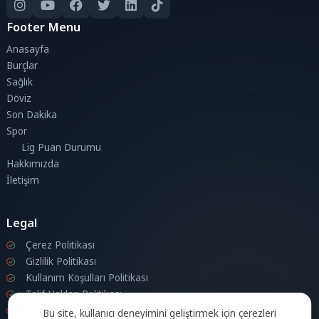
Footer Menu
Anasayfa
Burçlar
Sağlık
Döviz
Son Dakika
Spor
Lig Puan Durumu
Hakkımızda
İletişim
Legal
Çerez Politikası
Gizlilik Politikası
Kullanım Koşulları Politikası
Telif Hakları Politikası
İletişim
Bu site, kullanıcı deneyimini geliştirmek için çerezleri