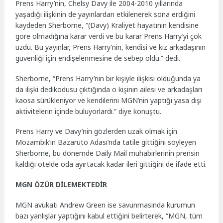
Prens Harry’nin, Chelsy Davy ile 2004-2010 yıllarında
yaşadığı ilişkinin de yayınlardan etkilenerek sona erdiğini
kaydeden Sherborne, “(Davy) Kraliyet hayatının kendisine
göre olmadığına karar verdi ve bu karar Prens Harry’yi çok
üzdü. Bu yayınlar, Prens Harry’nin, kendisi ve kız arkadaşının
güvenliği için endişelenmesine de sebep oldu.” dedi.
Sherborne, “Prens Harry’nin bir kişiyle ilişkisi olduğunda ya
da ilişki dedikodusu çıktığında o kişinin ailesi ve arkadaşları
kaosa sürükleniyor ve kendilerini MGN’nin yaptığı yasa dışı
aktivitelerin içinde buluyorlardı.” diye konuştu.
Prens Harry ve Davy’nin gözlerden uzak olmak için
Mozambik’in Bazaruto Adası’nda tatile gittiğini söyleyen
Sherborne, bu dönemde Daily Mail muhabirlerinin prensin
kaldığı otelde oda ayırtacak kadar ileri gittiğini de ifade etti.
MGN ÖZÜR DİLEMEKTEDİR
MGN avukatı Andrew Green ise savunmasında kurumun
bazı yanlışlar yaptığını kabul ettiğini belirterek, “MGN, tüm