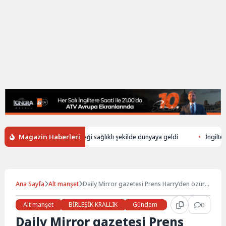
Magazin Haberleri
üşerek ölen annenin bebeği sağlıklı şekilde dünyaya geldi
İngiltere’de 
Ana Sayfa
Alt manşet
Daily Mirror gazetesi Prens Harry’den özür
diledi
Alt manşet
BİRLEŞİK KRALLIK
Gündem
Haberler
0
LON
Daily Mirror gazetesi Prens