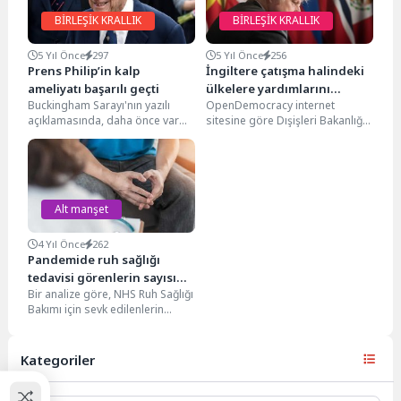
BİRLEŞİK KRALLIK
BİRLEŞİK KRALLIK
5 Yıl Önce
297
5 Yıl Önce
256
Prens Philip’in kalp
İngiltere çatışma halindeki
ameliyatı başarılı geçti
ülkelere yardımlarını
Buckingham Sarayı'nın yazılı
OpenDemocracy internet
azaltacak
açıklamasında, daha önce var
sitesine göre Dışişleri Bakanlığı
olan kalp hastalığı nedeniyle
tarafından hazırlanan ve basına
yapılan ameliyatın, Prens
sızdırılan bir belge, İngiltere'nin
Philip'in...
yaptığı...
Alt manşet
4 Yıl Önce
262
Pandemide ruh sağlığı
tedavisi görenlerin sayısı
Bir analize göre, NHS Ruh Sağlığı
rekor seviyeye ulaştı
Bakımı için sevk edilenlerin
sayısı İngiltere'de 2021'in
sonunda rekor...
Kategoriler