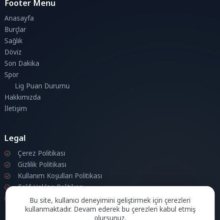
Footer Menu
Anasayfa
Burçlar
Sağlık
Döviz
Son Dakika
Spor
Lig Puan Durumu
Hakkımızda
İletişim
Legal
Çerez Politikası
Gizlilik Politikası
Kullanım Koşulları Politikası
Telif Hakları Politikası
İletişim
Bu site, kullanıcı deneyimini geliştirmek için çerezleri
kullanmaktadır. Devam ederek bu çerezleri kabul etmiş
olursunuz.