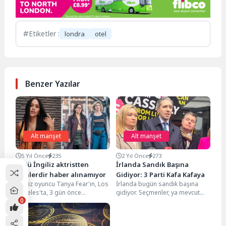
Etiketler :
londra
otel
Benzer Yazılar
Alt manşet
Alt manşet
5 Yıl Önce
235
2 Yıl Önce
273
Ünlü İngiliz aktristten
İrlanda Sandık Başına
günlerdir haber alınamıyor
Gidiyor: 3 Parti Kafa Kafaya
İngiliz oyuncu Tanya Fear'ın, Los
İrlanda bugün sandık başına
Angeles'ta, 3 gün önce
gidiyor. Seçmenler, ya mevcut
0
kaybolduğu bildirdi. "Doctor
merkez-sağ koalisyona devam
Who" dizisindeki rolüyle...
etme ya da Sinn...