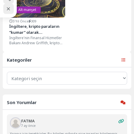
Alt manşet
3 Yıl Önce
309
İngiltere, kripto paraların
“kumar” olarak
İngiltere'nin Finansal Hizmetler
değerlendirilmesini
Bakanı Andrew Griffith, kripto
reddetti
varlıkları bir "kumar" biçimi
olarak ele almanın mevcut...
Kategoriler
Kategoriler
Son Yorumlar
FATMA
7 ay önce
Yazınız için teşekkürler. Bu bilgiler ışığında nice insanlar bilgilenmiş