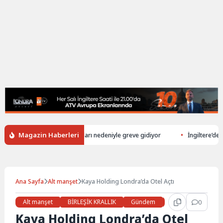
Magazin Haberleri
üs şoförü çalışma koşulları nedeniyle greve gidiyor
İngiltere’de okul 
Ana Sayfa
Alt manşet
Kaya Holding Londra’da Otel Açtı
Alt manşet
BİRLEŞİK KRALLIK
Gündem
Haberler
0
İŞ 
Kaya Holding Londra’da Otel