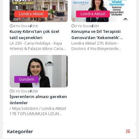
Londra Aktüel
Londra Aktüel
4 Yıl Önce
318
3 Yıl Önce
291
Kuzey Kıbrıs’tan çok özel
Konuşma ve Dil Terapisti
tatil seçenekleri
Genova’dan ‘Kekemelik’
LA 230 - Caria Holidays - Kaya
Londra Aktüel 270. Bölüm -
sorunu yaşayanlara
Artemiz & Palazzo Kıbrıs Caria
Doctors 4 You Bünyesinde
tavsiyeler…
Holidays işbirliği ile...
uzman doktorlarla, hızlı ve
güvenilir hizmet...
Gündem
5 Yıl Önce
258
İşverenlerin alması gereken
önlemler
/ Miya Solicitors / Londra Aktüel
178 TOPLUMUMUZA UZUN
YILLARDIR HİZMET VEREN MIYA
AVUKATLIK FİRMASI...
Kategoriler