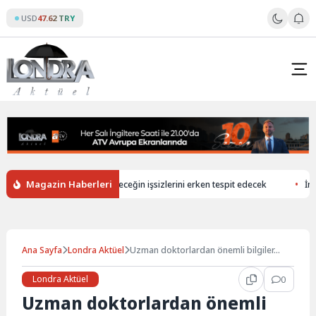
Skip
USD
47.62 TRY
to
content
Magazin Haberleri
İngiltere’de ilkokullar geleceğin işsizlerini erken tespit edecek
İngilt
Ana Sayfa
Londra Aktüel
Uzman doktorlardan önemli bilgiler…
Londra Aktüel
0
Uzman doktorlardan önemli