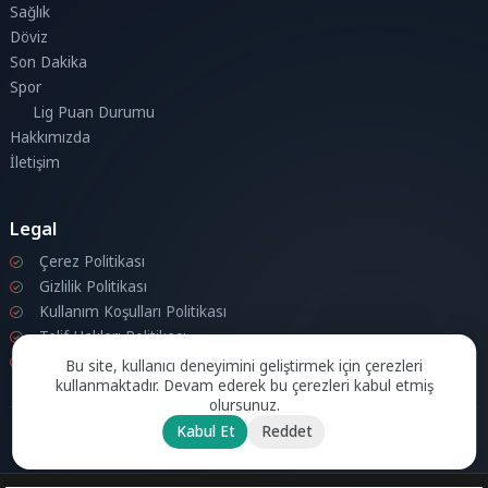
Sağlık
Döviz
Son Dakika
Spor
Lig Puan Durumu
Hakkımızda
İletişim
Legal
Çerez Politikası
Gizlilik Politikası
Kullanım Koşulları Politikası
Telif Hakları Politikası
İletişim
Bu site, kullanıcı deneyimini geliştirmek için çerezleri
kullanmaktadır. Devam ederek bu çerezleri kabul etmiş
olursunuz.
Kabul Et
Reddet