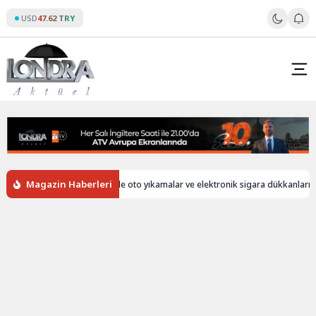
Skip
USD
47.62 TRY
to
content
Magazin Haberleri
bersiz
İngiltere’de oto yıkamalar ve elektronik sigara dükkanları hala 