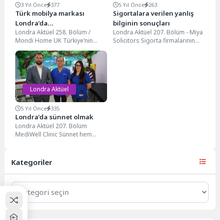
3 Yıl Önce
377
5 Yıl Önce
263
Türk mobilya markası
Sigortalara verilen yanlış
Londra’da…
bilginin sonuçları
Londra Aktüel 258. Bölüm /
Londra Aktüel 207. Bölüm - Miya
Mondi Home UK Türkiye’nin
Solicitors Sigorta firmalarının
önde gelen mobilya markası
sigorta yaptırırken sorduğu
Mondi Home,...
sorulara eksik ya...
Londra Aktüel
5 Yıl Önce
335
Londra’da sünnet olmak
Londra Aktüel 207. Bölüm
MediWell Clinic Sünnet hem
dinimiz hem de sağlık için
önemli. Uzmanların...
Kategoriler
Kategoriler