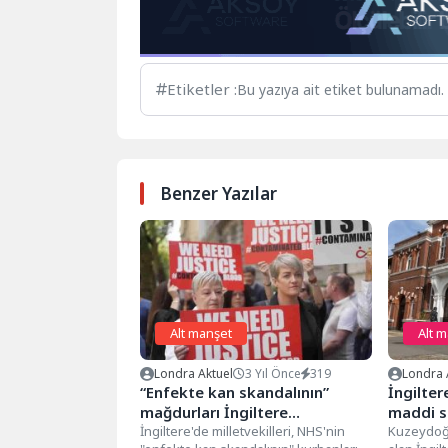
Etiketler :
Bu yazıya ait etiket bulunamadı.
Benzer Yazılar
Alt manşet
Alt 
Londra Aktuel
3 Yıl Önce
319
Londra 
“Enfekte kan skandalının”
İngilter
mağdurları İngiltere
maddi s
hükümetine ilk yenilgisini
İngiltere'de milletvekilleri, NHS'nin
kapanma
Kuzeydoğu