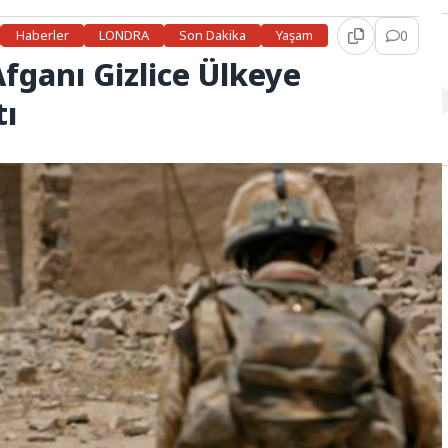
Haberler
LONDRA
Son Dakika
Yaşam
0
Afganı Gizlice Ülkeye
tı