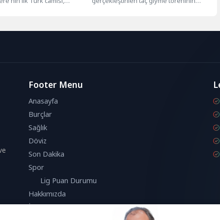
ere'nin ilk Türk camisi,
gerçekleştirilen taç giyme töreninin
madan‘ın bilinen adıyla
maliyeti, resmi rakamlara göre vergi
l Lane...
mükelleflerine en...
Footer Menu
L
Anasayfa
Burçlar
Sağlık
Döviz
ve
Son Dakika
Spor
Lig Puan Durumu
Hakkımızda
İletişim