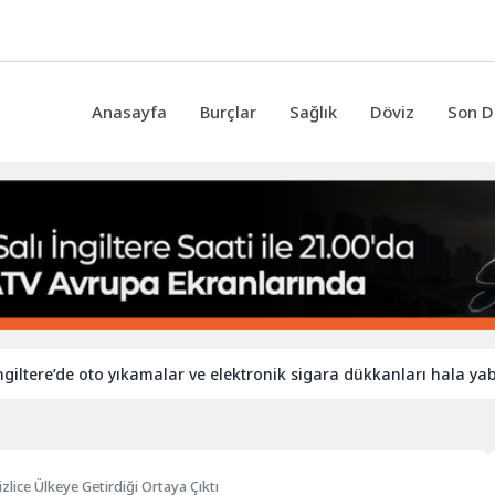
Anasayfa
Burçlar
Sağlık
Döviz
Son D
’de oto yıkamalar ve elektronik sigara dükkanları hala yabancı işç
izlice Ülkeye Getirdiği Ortaya Çıktı