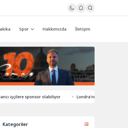
akika
Spor
Hakkımızda
İletişim
ilere sponsor olabiliyor
Londra’nın eğlence hayatında yen
Kategoriler