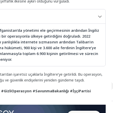
effaflık ilkesine aykırı olduğunu vurguladı.
Afganistan’da yönetimi ele geçirmesinin ardından İngiliz
i bir operasyonla ülkeye getirdiğini doğruladı. 2022
in yanlışlıkla internete sızmasının ardından Taliban’ın
 hükümeti, 900 kişi ve 3.600 aile ferdinin İngiltere’ye
anmasıyla toplam 6.900 kişinin getirilmesi ve sürecin
eniyor.
tan’dan işaretsiz uçaklarla İngiltere’ye getirildi. Bu operasyon,
uğu ve güvenlik endişelerini yeniden gündeme taşıdı.
 #GizliOperasyon #SavunmaBakanlığı #İşçiPartisi