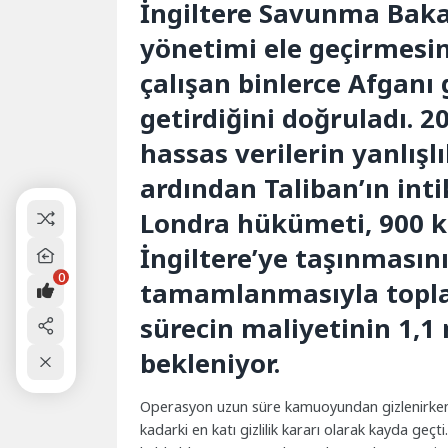
İngiltere Savunma Bakan
yönetimi ele geçirmesin
çalışan binlerce Afganı 
getirdiğini doğruladı. 20
hassas verilerin yanlışl
ardından Taliban’ın int
Londra hükümeti, 900 kiş
İngiltere’ye taşınmasın
0
tamamlanmasıyla toplam
sürecin maliyetinin 1,1
bekleniyor.
Operasyon uzun süre kamuoyundan gizlenirken,
kadarki en katı gizlilik kararı olarak kayda geçti