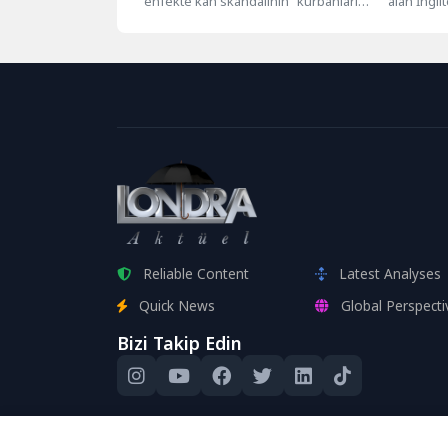
"enfekte kan skandalının" kurbanları
alan İngilt
tattırdı
için tazminatın hızlandırılmasına
Masjid Ra
yönelik bir hamleyi destekleyerek
Shacklewel
başbakana...
Reliable Content
Latest Analyses
Quick News
Global Perspecti
Bizi Takip Edin