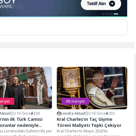
manşet
Alt manşet
Aktuel
2 Yıl Önce
330
Londra Aktuel
2 Yıl Önce
255
e’nin ilk Türk Camisi
Kral Charles’ın Taç Giyme
orunlar nedeniyle
Töreni Maliyeti Tepki Çekiyor
nın eşiğine geldi
 Londra'daki Dalston'da yer
Kral Charles’ın Mayıs 2023’te