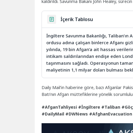
kaldırıldı. Savunma Bakanı John Healey, sürecin ş
İçerik Tablosu
İngiltere Savunma Bakanlığı, Taliban’ın 
ordusu adına çalışan binlerce Afganı gizl
yılında, 19 bin Afgan’a ait hassas veriler
intikam saldırılarından endişe eden Londra
taşınmasını sağladı. Operasyonun tamaml
maliyetinin 1,1 milyar doları bulması bekl
Daily Mail’in haberine göre, bazı Afganlar Pakis
Batı’nın Afgan müttefiklerine yönelik sorumlul
#AfganTahliyesi #İngiltere #Taliban #Göç
#DailyMail #DWNews #AfghanEvacuation